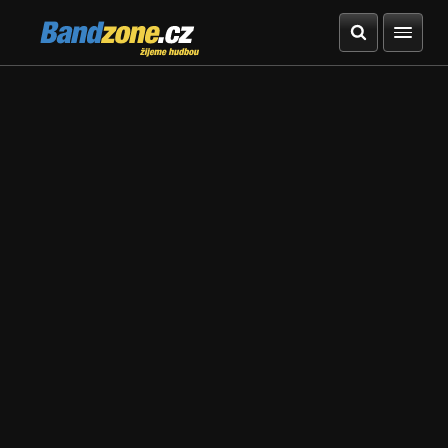
Bandzone.cz
žijeme hudbou