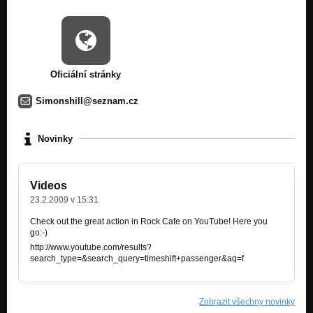
Oficiální stránky
Simonshill@seznam.cz
Novinky
Videos
23.2.2009 v 15:31
Check out the great action in Rock Cafe on YouTube! Here you
go:-)
http://www.youtube.com/results?
search_type=&search_query=timeshift+passenger&aq=f
Zobrazit všechny novinky