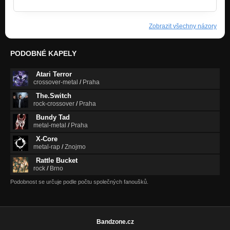
Zobrazit všechny názory
PODOBNÉ KAPELY
Atari Terror
crossover-metal
/
Praha
The.Switch
rock-crossover
/
Praha
Bundy Tad
metal-metal
/
Praha
X-Core
metal-rap
/
Znojmo
Rattle Bucket
rock
/
Brno
Podobnost se určuje podle počtu společných fanoušků.
Bandzone.cz