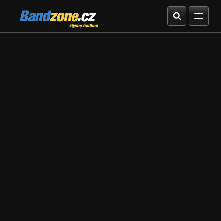
Bandzone.cz
žijeme hudbou