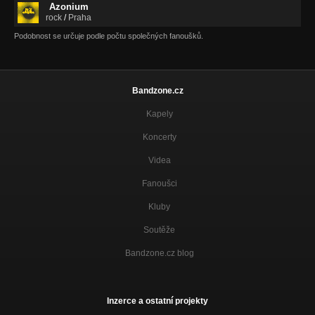
Azonium
rock
/
Praha
Podobnost se určuje podle počtu společných fanoušků.
Bandzone.cz
Kapely
Koncerty
Videa
Fanoušci
Kluby
Soutěže
Bandzone.cz blog
Inzerce a ostatní projekty