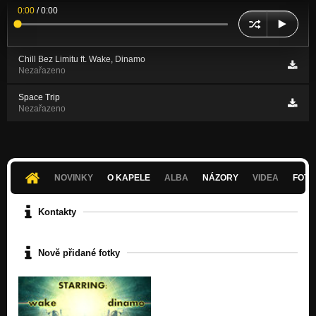
0:00
/
0:00
Chill Bez Limitu ft. Wake, Dinamo
Nezařazeno
Space Trip
Nezařazeno
NOVINKY
O KAPELE
ALBA
NÁZORY
VIDEA
FOTK
Kontakty
Nově přidané fotky