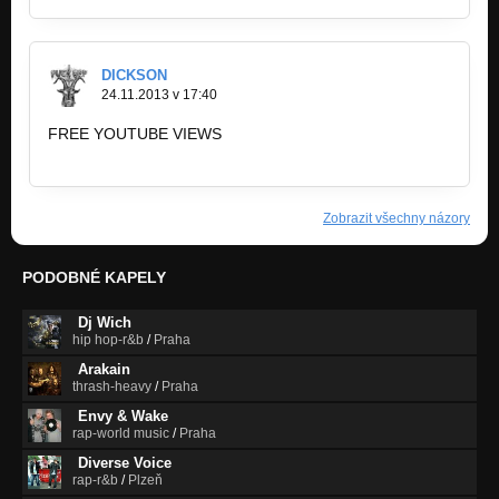
DICKSON
24.11.2013 v 17:40
FREE YOUTUBE VIEWS
http://www.enhanceviews.com/rpage.php?r…
Zobrazit všechny názory
PODOBNÉ KAPELY
Dj Wich
hip hop-r&b
/
Praha
Arakain
thrash-heavy
/
Praha
Envy & Wake
rap-world music
/
Praha
Diverse Voice
rap-r&b
/
Plzeň