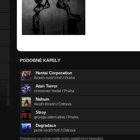
PODOBNÉ KAPELY
Hentai Corporation
thrash-rock'n'roll
/
Praha
Atari Terror
crossover-metal
/
Praha
Nahum
death-thrash
/
Ostrava
Stroy
grunge-alternative
/
Praha
Degradace
punk-rock'n'roll
/
Ostrava
Podobnost se určuje podle počtu společných fanoušků.