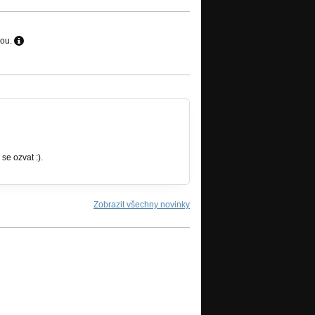
hou.
se ozvat :).
Zobrazit všechny novinky