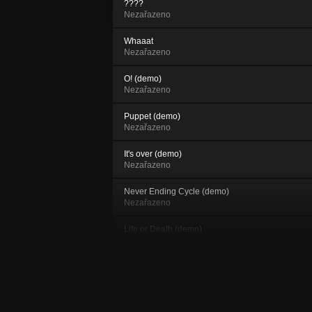
????
Nezařazeno
Whaaat
Nezařazeno
O! (demo)
Nezařazeno
Puppet (demo)
Nezařazeno
It's over (demo)
Nezařazeno
Never Ending Cycle (demo)
Nezařazeno
Life or Death (demo)
Nezařazeno
Inquisition (demo)
Nezařazeno
Mortality (demo)