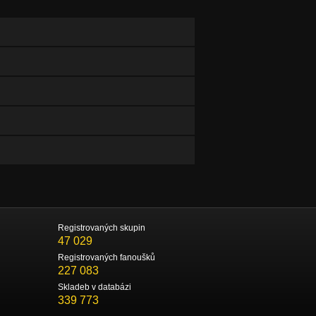
Registrovaných skupin
47 029
Registrovaných fanoušků
227 083
Skladeb v databázi
339 773