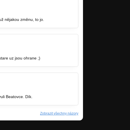
o už nějakou změnu, to jo.
stare uz jsou ohrane ;)
uli Beatovce. Dík.
Zobrazit všechny názory