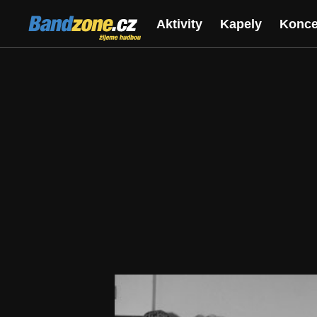
Bandzone.cz
Aktivity
Kapely
Konce
žijeme hudbou