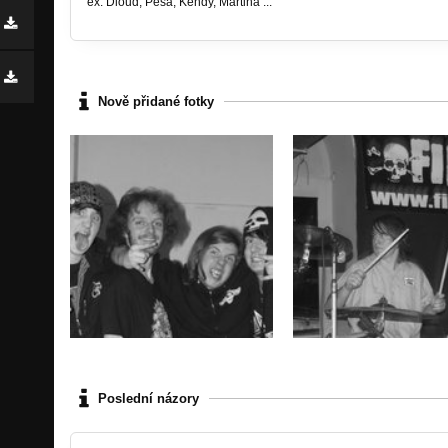
ex. Dloud, Péša, Kendy, Martina ...
Nově přidané fotky
Poslední názory