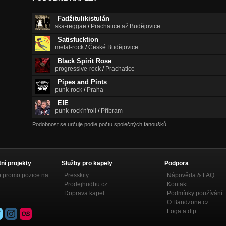
Fadžitulikistulán
ska-reggae
/
Prachatice až Budějovice
Satisfucktion
metal-rock
/
České Budějovice
Black Spirit Rose
progressive-rock
/
Prachatice
Pipes and Pints
punk-rock
/
Praha
E!E
punk-rock'n'roll
/
Příbram
Podobnost se určuje podle počtu společných fanoušků.
tní projekty
Služby pro kapely
Podpora
p promo pozice na
Presskity
Nápověda &
FAQ
Prodejhudbu.cz
Kontakt
Doprava kapel
Podmínky používání
O Bandzone.cz
Loga a dtp.