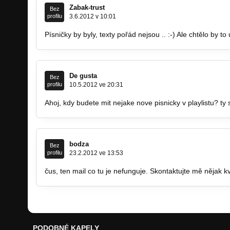
Zabak-trust
Bez
profilu
3.6.2012 v 10:01
Písničky by byly, texty pořád nejsou .. :-) Ale chtělo by t
De gusta
Bez
profilu
10.5.2012 ve 20:31
Ahoj, kdy budete mit nejake nove pisnicky v playlistu? ty 
bodza
Bez
profilu
23.2.2012 ve 13:53
čus, ten mail co tu je nefunguje. Skontaktujte mě nějak kv
PODOBNÉ KAPELY