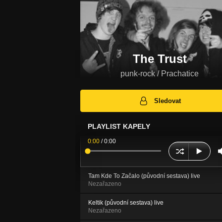
The Trust
punk-rock / Prachatice
Sledovat
PLAYLIST KAPELY
0:00
/
0:00
Tam Kde To Začalo (původní sestava) live
Nezařazeno
Keltik (původní sestava) live
Nezařazeno