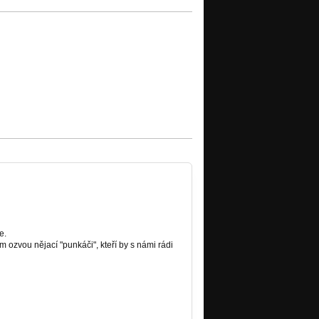
e.
m ozvou nějací "punkáči", kteří by s námi rádi