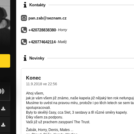
Kontakty
pan.zab@seznam.cz
+420728838380
- Horry
+420774642114
- Matěj
Novinky
Konec
11.9.2018 ve 22:56
Ahoj všem,
jak je vám všem již známo, naše kapela již nějaký ten rok nefunguj
Musíme to uvést na pravou míru, protože i po těch letech se sem ta
spolupracovali.
Byly to skvělý časy, cca 5let, 3 sestavy a tři různé směry kapely.
Díky všem za podporu.
Vaši již už prachem zasypaní The Trust.
Žabák, Horry, Denis, Mates ...