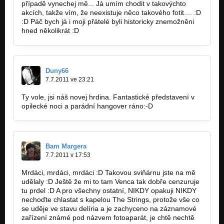
případě vynechej mě... Já umím chodit v takovýchto
akcích, takže vím, že neexistuje něco takového fotit.... :D
:D Páč bych já i moji přátelé byli historicky znemožněni
hned několikrát :D
Duny66
7.7.2011 ve 23:21
Ty vole, jsi náš novej hrdina. Fantastické představení v
opilecké noci a parádní hangover ráno:-D
Bam Margera
7.7.2011 v 17:53
Mrdáci, mrdáci, mrdáci :D Takovou sviňárnu jste na mě
udělaly :D Ještě že mi to tam Venca tak dobře cenzuruje
tu prdel :D A pro všechny ostatní, NIKDY opakuji NIKDY
nechoďte chlastat s kapelou The Strings, protože vše co
se uděje ve stavu delíria a je zachyceno na záznamové
zařízení známé pod názvem fotoaparát, je chtě nechtě