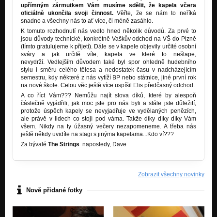
upřímným zármutkem Vám musíme sdělit, že kapela včera
oficiálně ukončila svoji činnost.
Věřte, že se nám to neříká
snadno a všechny nás to ať více, či méně zasáhlo.
K tomuto rozhodnutí nás vedlo hned několik důvodů. Za prvé to
jsou důvody technické, konkrétně Vaškův odchod na VŠ do Plzně
(tímto gratulujeme k přijetí). Dále se v kapele objevily určité osobní
sváry a jak určitě víte, kapela ve které to nešlape,
nevydrží. Vedlejším důvodem také byl spor ohledně hudebního
stylu i směru celého tělesa a nedostatek času v nadcházejícím
semestru, kdy některé z nás vytíží BP nebo státnice, jiné první rok
na nové škole. Celou věc ještě více uspíšil Elis předčasný odchod.
A co říct Vám??? Nemůžu najít slova díků, které by alespoň
částečně vyjádřili, jak moc jste pro nás byli a stále jste důležití,
protože úspěch kapely se nevyjadřuje ve vydělaných penězích,
ale právě v lidech co stojí pod váma. Takže díky díky díky Vám
všem. Nikdy na ty úžasný večery nezapomeneme. A třeba nás
ještě někdy uvidíte na stagi s jinýma kapelama...Kdo ví???
Za bývalé
The Strings
naposledy, Dave
Zobrazit všechny novinky
Nově přidané fotky