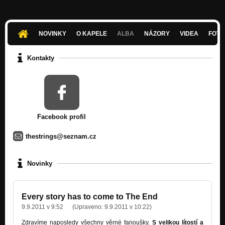
NOVINKY
O KAPELE
ALBA
NÁZORY
VIDEA
FOTK
Kontakty
Facebook profil
thestrings@seznam.cz
Novinky
Every story has to come to The End
9.9.2011 v 9:52
(Upraveno:
9.9.2011 v 10:22
)
Zdravíme naposledy všechny věrné fanoušky.
S velikou lítostí a