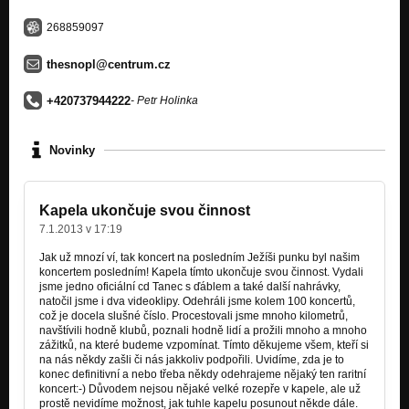
Brambory (Maximální Neklid)
Nezařazeno
268859097
thesnopl@centrum.cz
+420737944222
- Petr Holinka
Novinky
Kapela ukončuje svou činnost
7.1.2013 v 17:19
Jak už mnozí ví, tak koncert na posledním Ježíši punku byl našim
koncertem posledním! Kapela tímto ukončuje svou činnost. Vydali
jsme jedno oficiální cd Tanec s ďáblem a také další nahrávky,
natočil jsme i dva videoklipy. Odehráli jsme kolem 100 koncertů,
což je docela slušné číslo. Procestovali jsme mnoho kilometrů,
navštívili hodně klubů, poznali hodně lidí a prožili mnoho a mnoho
zážitků, na kt
eré budeme vzpomínat. Tímto děkujeme všem, kteří si
na nás někdy zašli či nás jakkoliv podpořili. Uvidíme, zda je to
konec definitivní a nebo třeba někdy odehrajeme nějaký ten raritní
koncert:-) Důvodem nejsou nějaké velké rozepře v kapele, ale už
prostě nevidíme možnost, jak tuhle kapelu posunout někde dále.