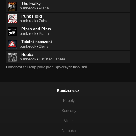
The Fialky
punk-rock
/
Praha
Punk Floid
punk-rock
/
Zábřeh
Pipes and Pints
punk-rock
/
Praha
Totální nasazení
punk-rock
/
Slaný
Houba
punk-rock
/
Ústí nad Labem
Podobnost se určuje podle počtu společných fanoušků.
Bandzone.cz
Kapely
Koncerty
Videa
Fanoušci