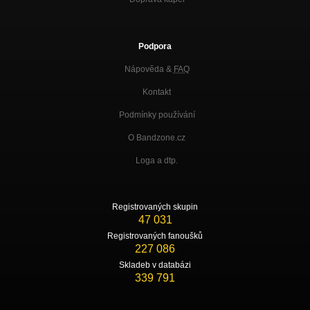
Podpora
Nápověda &
FAQ
Kontakt
Podmínky používání
O Bandzone.cz
Loga a dtp.
Registrovaných skupin
47 031
Registrovaných fanoušků
227 086
Skladeb v databázi
339 791