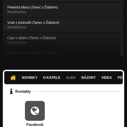
Pekelná Marry (Tanec s Ďáblem)
Nezařazeno
Vrah z podsvětí (Tanec s Ďáblem)
Nezařazeno
Cígo v altánu (Tanec s Ďáblem)
Nezařazeno
Milujem chaos (Tanec s Ďáblem)
Nezařazeno
Pondělní rána (Tanec s Ďáblem)
Nezařazeno
NOVINKY
O KAPELE
ALBA
NÁZORY
VIDEA
FOTK
Démon alkohol (Maximální Neklid)
Nezařazeno
Kontakty
Prvotřídní kytara (Maximální Neklid)
Nezařazeno
Chudý král rock and rollu (Maximální Neklid)
Nezařazeno
Facebook