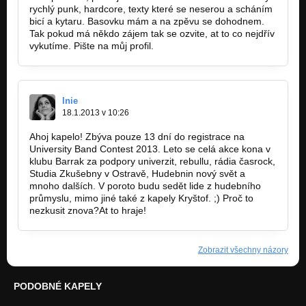
rychlý punk, hardcore, texty které se neserou a scháním
bicí a kytaru. Basovku mám a na zpěvu se dohodnem.
Tak pokud má někdo zájem tak se ozvite, at to co nejdřív
vykutíme. Pište na můj profil.
Inie
18.1.2013 v 10:26
Ahoj kapelo! Zbýva pouze 13 dní do registrace na
University Band Contest 2013. Leto se celá akce kona v
klubu Barrak za podpory univerzit, rebullu, rádia časrock,
Studia Zkušebny v Ostravě, Hudebnin nový svět a
mnoho dalších. V poroto budu sedět lide z hudebního
průmyslu, mimo jiné také z kapely Kryštof. ;) Proč to
nezkusit znova?At to hraje!
Zobrazit všechny názory
PODOBNÉ KAPELY