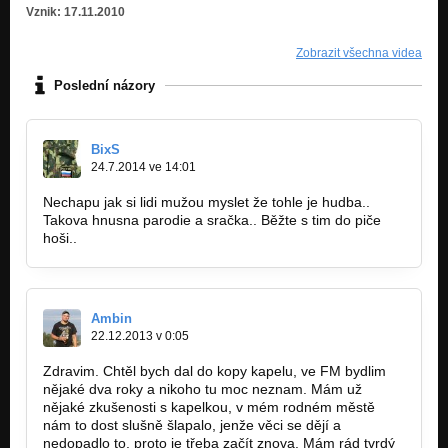
Vznik: 17.11.2010
Zobrazit všechna videa
Poslední názory
BixS
24.7.2014 ve 14:01
Nechapu jak si lidi mužou myslet že tohle je hudba..
Takova hnusna parodie a sračka.. Běžte s tim do piče
hoši..
Ambin
22.12.2013 v 0:05
Zdravim. Chtěl bych dal do kopy kapelu, ve FM bydlim
nějaké dva roky a nikoho tu moc neznam. Mám už
nějaké zkušenosti s kapelkou, v mém rodném městě
nám to dost slušně šlapalo, jenže věci se dějí a
nedopadlo to, proto je třeba začít znova. Mám rád tvrdý