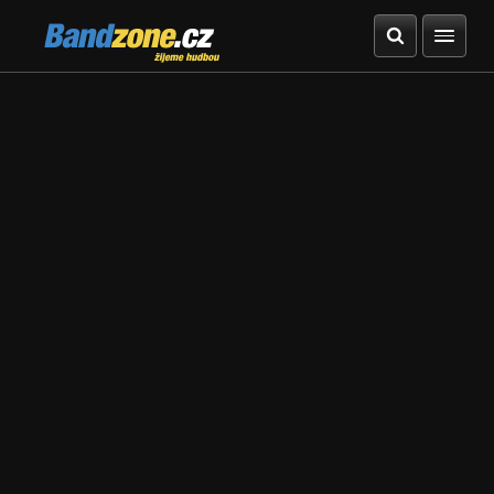
Bandzone.cz
žijeme hudbou