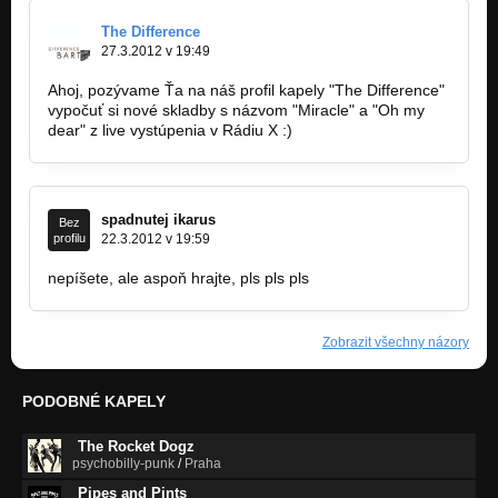
The Difference
27.3.2012 v 19:49
Ahoj, pozývame Ťa na náš profil kapely "The Difference"
vypočuť si nové skladby s názvom "Miracle" a "Oh my
dear" z live vystúpenia v Rádiu X :)
spadnutej ikarus
Bez
profilu
22.3.2012 v 19:59
nepíšete, ale aspoň hrajte, pls pls pls
Zobrazit všechny názory
PODOBNÉ KAPELY
The Rocket Dogz
psychobilly-punk
/
Praha
Pipes and Pints