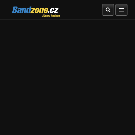
Bandzone.cz
žijeme hudbou