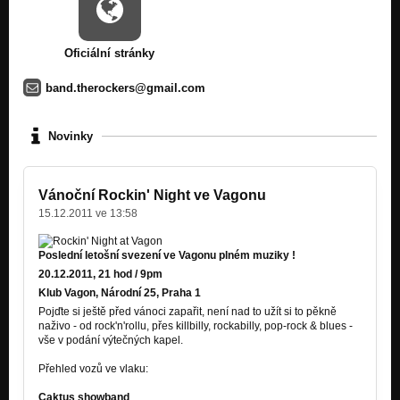
Oficiální stránky
band.therockers@gmail.com
Novinky
Vánoční Rockin' Night ve Vagonu
15.12.2011 ve 13:58
Poslední letošní svezení ve Vagonu plném muziky !
20.12.2011, 21 hod / 9pm
Klub Vagon, Národní 25, Praha 1
Pojďte si ještě před vánoci zapařit, není nad to užít si to pěkně
naživo - od rock'n'rollu, přes killbilly, rockabilly, pop-rock & blues -
vše v podání výtečných kapel.
Přehled vozů ve vlaku:
Caktus showband