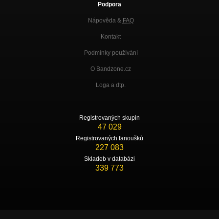
Podpora
Nápověda &
FAQ
Kontakt
Podmínky používání
O Bandzone.cz
Loga a dtp.
Registrovaných skupin
47 029
Registrovaných fanoušků
227 083
Skladeb v databázi
339 773