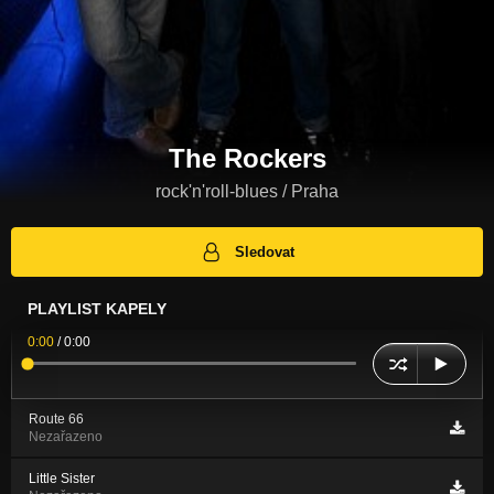
The Rockers
rock'n'roll-blues / Praha
Sledovat
PLAYLIST KAPELY
0:00
/
0:00
Route 66
Nezařazeno
Little Sister