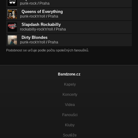
punk-rock
/
Praha
Queens of Everything
punk-rock'n'roll
/
Praha
Slapdash Rockabilly
rockabilly-rock'n'roll
/
Praha
Dirty Blondes
punk-rock'n'roll
/
Praha
Podobnost se určuje podle počtu společných fanoušků.
Bandzone.cz
Kapely
Koncerty
Videa
Fanoušci
Kluby
Soutěže