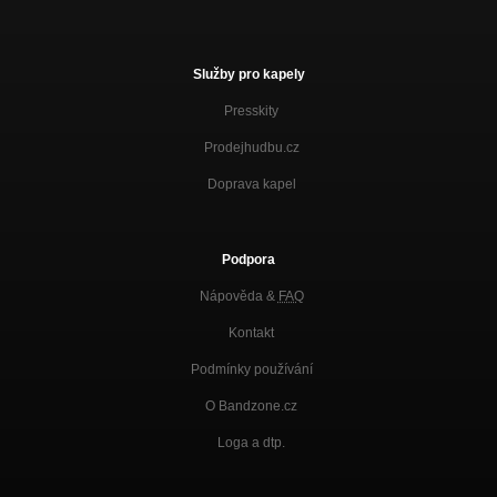
Služby pro kapely
Presskity
Prodejhudbu.cz
Doprava kapel
Podpora
Nápověda &
FAQ
Kontakt
Podmínky používání
O Bandzone.cz
Loga a dtp.