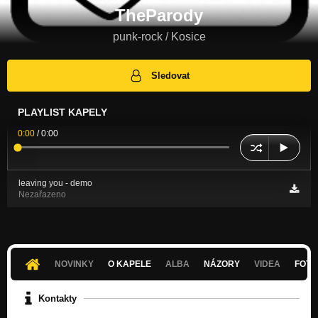
TheParody
punk-rock / Kosice
Sledovat
PLAYLIST KAPELY
0:00
/
0:00
leaving you - demo
Nezařazeno
NOVINKY
O KAPELE
ALBA
NÁZORY
VIDEA
FOTK
Kontakty