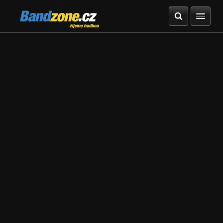
Bandzone.cz
žijeme hudbou