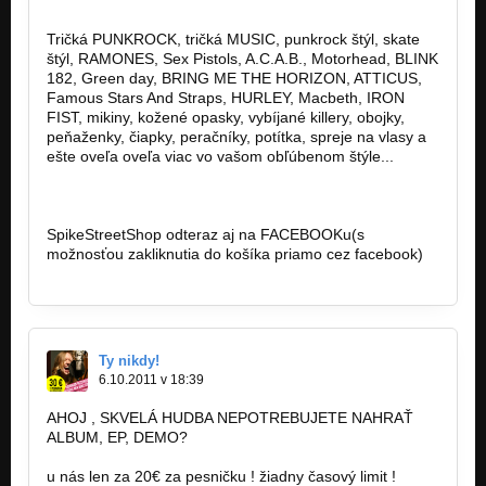
http://www.spikestreetshop.sk/
Tričká PUNKROCK, tričká MUSIC, punkrock štýl, skate
štýl, RAMONES, Sex Pistols, A.C.A.B., Motorhead, BLINK
182, Green day, BRING ME THE HORIZON, ATTICUS,
Famous Stars And Straps, HURLEY, Macbeth, IRON
FIST, mikiny, kožené opasky, vybíjané killery, obojky,
peňaženky, čiapky, peračníky, potítka, spreje na vlasy a
ešte oveľa oveľa viac vo vašom obľúbenom štýle...
http://www.spikestreetshop.sk…
http://www.spikestreetshop.sk…
SpikeStreetShop odteraz aj na FACEBOOKu(s
možnosťou zakliknutia do košíka priamo cez facebook)
http://www.facebook.com/SpikeStreetShop
Ty nikdy!
6.10.2011 v 18:39
AHOJ , SKVELÁ HUDBA NEPOTREBUJETE NAHRAŤ
ALBUM, EP, DEMO?
u nás len za 20€ za pesničku ! žiadny časový limit !