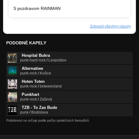
S pozdravom RAINMAN
Zobrazit všechny názory
PODOBNÉ KAPELY
Hospital Bukra
punk-hard rock
/
Leopoldov
Alternatiwe
punk-rock
/
Košice
Hoten Toten
punk-rock
/
betweenland
Punkhart
punk-rock
/
Zašová
TZB - To Zas Bude
punk
/
Bratislava
Podobnost se určuje podle počtu společných fanoušků.