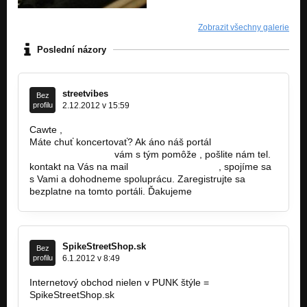
Zobrazit všechny galerie
Poslední názory
streetvibes
Bez
profilu
2.12.2012 v 15:59
Cawte ,
Máte chuť koncertovať? Ak áno náš portál
www.streetvibes.sk
vám s tým pomôže , pošlite nám tel.
kontakt na Vás na mail
info@streetvibes.sk
, spojíme sa
s Vami a dohodneme spoluprácu. Zaregistrujte sa
bezplatne na tomto portáli. Ďakujeme
SpikeStreetShop.sk
Bez
profilu
6.1.2012 v 8:49
Internetový obchod nielen v PUNK štýle =
SpikeStreetShop.sk