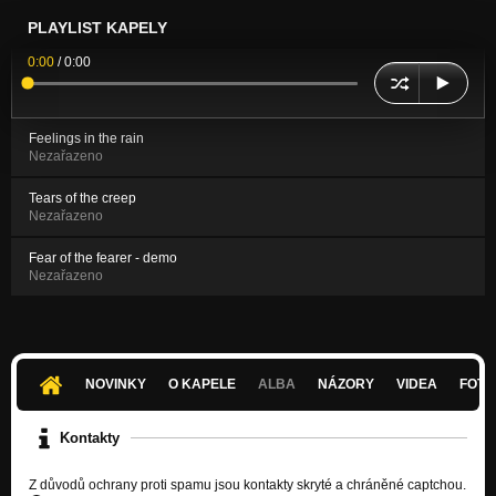
PLAYLIST KAPELY
0:00
/
0:00
Feelings in the rain
Nezařazeno
Tears of the creep
Nezařazeno
Fear of the fearer - demo
Nezařazeno
NOVINKY
O KAPELE
ALBA
NÁZORY
VIDEA
FOTK
Kontakty
Z důvodů ochrany proti spamu jsou kontakty skryté a chráněné captchou.