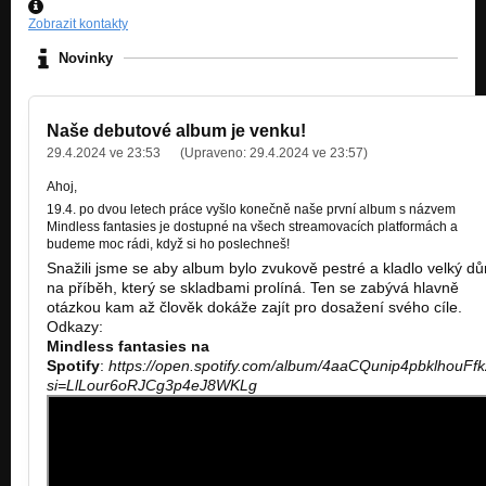
Zobrazit kontakty
Novinky
Naše debutové album je venku!
29.4.2024 ve 23:53
(Upraveno:
29.4.2024 ve 23:57
)
Ahoj,
19.4. po dvou letech práce vyšlo konečně naše první album s názvem
Mindless fantasies je dostupné na všech streamovacích platformách a
budeme moc rádi, když si ho poslechneš!
Snažili jsme se aby album bylo zvukově pestré a kladlo velký dů
na příběh, který se skladbami prolíná. Ten se zabývá hlavně
otázkou kam až člověk dokáže zajít pro dosažení svého cíle.
Odkazy:
Mindless fantasies na
Spotify
:
https://open.spotify.com/album/4aaCQunip4pbklhouFfk
si=LlLour6oRJCg3p4eJ8WKLg