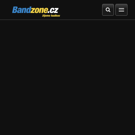
Bandzone.cz
žijeme hudbou