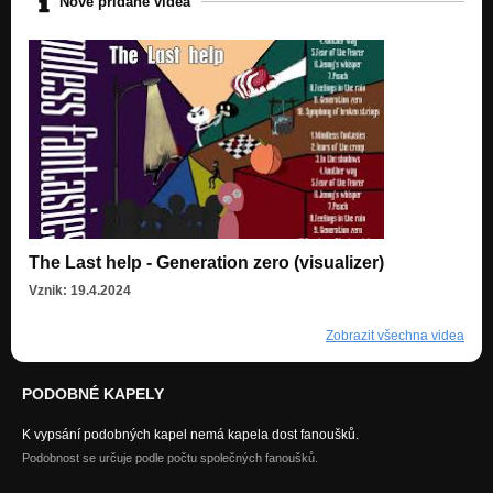
Nově přidané videa
The Last help - Generation zero (visualizer)
Vznik: 19.4.2024
Zobrazit všechna videa
PODOBNÉ KAPELY
K vypsání podobných kapel nemá kapela dost fanoušků.
Podobnost se určuje podle počtu společných fanoušků.