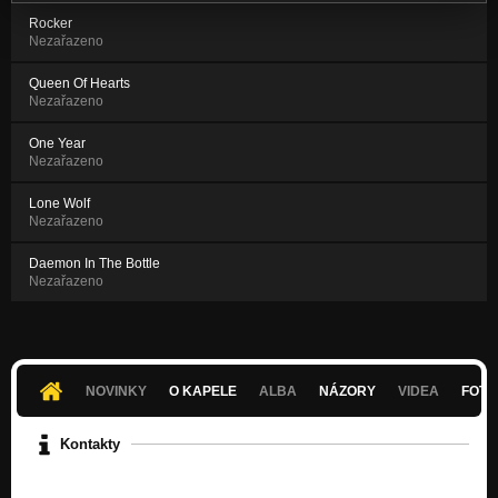
Rocker
Nezařazeno
Queen Of Hearts
Nezařazeno
One Year
Nezařazeno
Lone Wolf
Nezařazeno
Daemon In The Bottle
Nezařazeno
NOVINKY
O KAPELE
ALBA
NÁZORY
VIDEA
FOTK
Kontakty