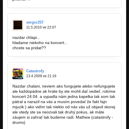
sergio357
11.5.2010 ve 22:07
nazdar chlapi...
hladame niekoho na koncert...
chcete sa pridat??
Catastrofy
13.4.2009 ve 21:16
Nazdar chalani, neviem ako fungujete alebo nefungujete
ale každopádne ak hráte by ste mohli dať vedieť, robíme
koncert 24.04. a vypadla nám jedna kapelka tak som tak
pátral a narazil na vás a musím povedať že fakt fajn
mjuzik:) ako vidím tak niekto od nás vás už objavil skorej
ale vtedy ste sa neozvali tak druhý pokus, ak máte
záujem si zahrať tak budeme radi. Mathew (catastrofy -
drums)