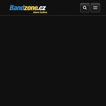
Bandzone.cz
žijeme hudbou