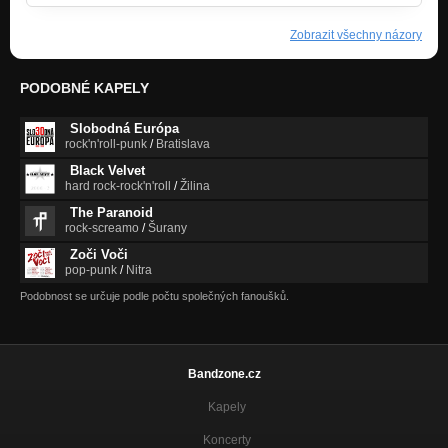
Zobrazit všechny názory
PODOBNÉ KAPELY
Slobodná Európa
rock'n'roll-punk
/
Bratislava
Black Velvet
hard rock-rock'n'roll
/
Žilina
The Paranoid
rock-screamo
/
Šurany
Zoči Voči
pop-punk
/
Nitra
Podobnost se určuje podle počtu společných fanoušků.
Bandzone.cz
Kapely
Koncerty