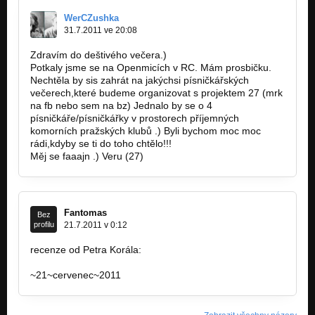
WerCZushka
31.7.2011 ve 20:08
Zdravím do deštivého večera.)
Potkaly jsme se na Openmicích v RC. Mám prosbičku.
Nechtěla by sis zahrát na jakýchsi písničkářských
večerech,které budeme organizovat s projektem 27 (mrk
na fb nebo sem na bz) Jednalo by se o 4
písničkáře/písničkářky v prostorech příjemných
komorních pražských klubů .) Byli bychom moc moc
rádi,kdyby se ti do toho chtělo!!!
Měj se faaajn .) Veru (27)
Fantomas
Bez
profilu
21.7.2011 v 0:12
recenze od Petra Korála:
www.muzikus.cz/recenze/Terezie-Palkova…
~21~cervenec~2011