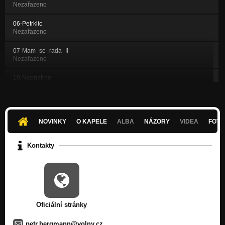
Nezařazeno
06-Petrklic
Nezařazeno
07-Mam_se_rada_II
Nezařazeno
10-Neopatrne
Nezařazeno
11-Pominuta
Nezařazeno
NOVINKY
O KAPELE
ALBA
NÁZORY
VIDEA
FOTK
12-Revolucni
Nezařazeno
Kontakty
13-Kuracka
Nezařazeno
15-Filmova_hvezda
Nezařazeno
Oficiální stránky
petr.bergmann@volny.cz