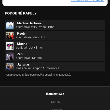
Zobrazit všechny názory
PODOBNÉ KAPELY
Martina Trchová
alternative-folk
/
Praha / Brno
Květy
alternative-indie
/
Brno
Mucha
punk-art rock
/
Brno
Zrní
alternative
/
Kladno
Jananas
classical music-pop
/
Holešovice
Podobnost se určuje podle počtu společných fanoušků.
Bandzone.cz
Kapely
Koncerty