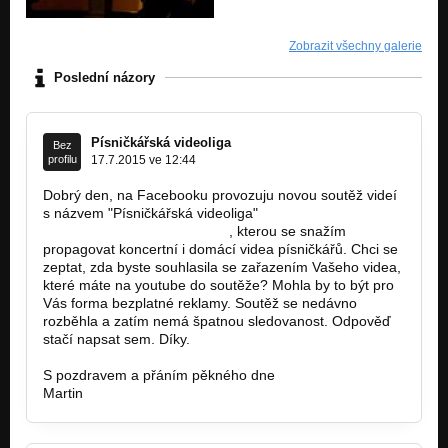
Zobrazit všechny galerie
Poslední názory
Písničkářská videoliga
Bez
profilu
17.7.2015 ve 12:44
Dobrý den, na Facebooku provozuju novou soutěž videí
s názvem "Písničkářská videoliga"
www.facebook.com/videoliga
, kterou se snažím
propagovat koncertní i domácí videa písničkářů. Chci se
zeptat, zda byste souhlasila se zařazením Vašeho videa,
které máte na youtube do soutěže? Mohla by to být pro
Vás forma bezplatné reklamy. Soutěž se nedávno
rozběhla a zatím nemá špatnou sledovanost. Odpověď
stačí napsat sem. Díky.
S pozdravem a přáním pěkného dne
Martin