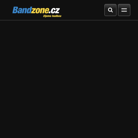
Bandzone.cz
žijeme hudbou