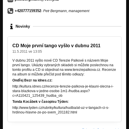
+420777159352
- Petr Bergmann, management
Novinky
CD Moje první tango vyšlo v dubnu 2011
11.5.2011 ve 13:05
V dubnu 2011 vyšlo nové CD Terezie Palkové s názvem Moje
první tango. Ukázky vybraných skladeb si můžete poslechnou na
tomto profilu a CD si objednat na www.tereziepalkova.cz. Recenze
na album si můžete přečíst pod těmito odkazy:
Ondřej Bezr na idnes.cz:
http://kultura.idnes.cz/recenze-terezie-palkova-je-klauni-slecna-i-
stara-blazkova-v-jedne-osobe-1m1-/hudba.aspx?
c=A110421_125439_hudba_ob
Tonda Kocábek v časopisu Týden:
http://www.tyden.cz/rubriky/kultura/hudba/at-uz-v-tangach-ci-s-
hrdinou-hlavne-ze-po-svem_201182.html