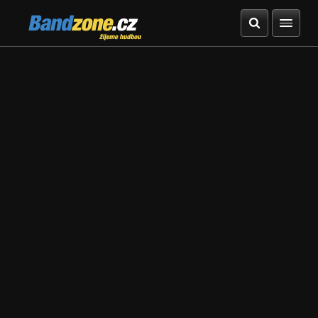
Bandzone.cz
žijeme hudbou