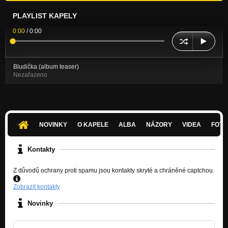
PLAYLIST KAPELY
0:00
/
0:00
Bludička (album teaser)
Nezařazeno
NOVINKY
O KAPELE
ALBA
NÁZORY
VIDEA
FOTK
Kontakty
Z důvodů ochrany proti spamu jsou kontakty skryté a chráněné captchou.
Zobrazit kontakty
Novinky