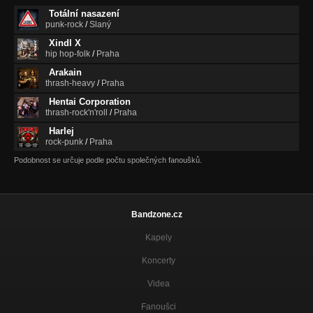
Totální nasazení
punk-rock
/
Slaný
Xindl X
hip hop-folk
/
Praha
Arakain
thrash-heavy
/
Praha
Hentai Corporation
thrash-rock'n'roll
/
Praha
Harlej
rock-punk
/
Praha
Podobnost se určuje podle počtu společných fanoušků.
Bandzone.cz
Kapely
Koncerty
Videa
Fanoušci