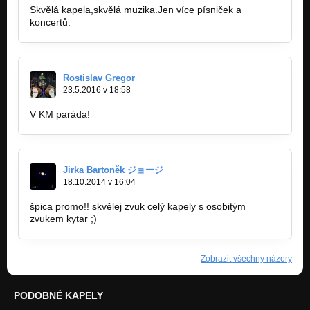
Skvělá kapela,skvělá muzika.Jen více písniček a
koncertů.
Rostislav Gregor
23.5.2016 v 18:58
V KM paráda!
Jirka Bartoněk ジョージ
18.10.2014 v 16:04
špica promo!! skvělej zvuk celý kapely s osobitým
zvukem kytar ;)
Zobrazit všechny názory
PODOBNÉ KAPELY