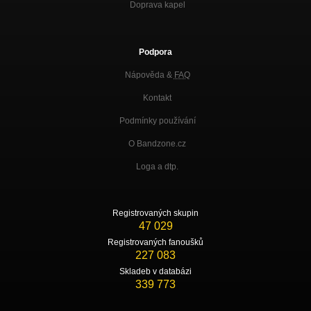
Doprava kapel
Podpora
Nápověda &
FAQ
Kontakt
Podmínky používání
O Bandzone.cz
Loga a dtp.
Registrovaných skupin
47 029
Registrovaných fanoušků
227 083
Skladeb v databázi
339 773