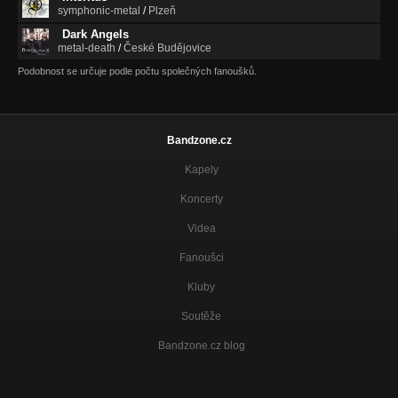
symphonic-metal
/
Plzeň
Dark Angels
metal-death
/
České Budějovice
Podobnost se určuje podle počtu společných fanoušků.
Bandzone.cz
Kapely
Koncerty
Videa
Fanoušci
Kluby
Soutěže
Bandzone.cz blog