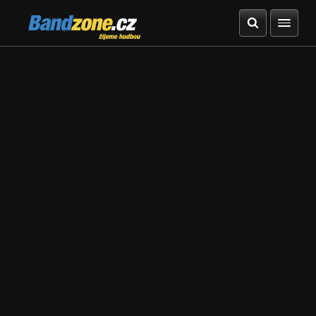
Bandzone.cz
žijeme hudbou