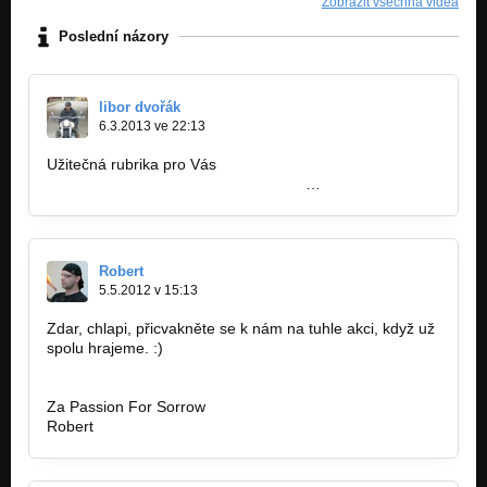
Zobrazit všechna videa
Poslední názory
libor dvořák
6.3.2013 ve 22:13
Užitečná rubrika pro Vás
http://budrockfest.cz/rubriky/jihoceske
…
Robert
5.5.2012 v 15:13
Zdar, chlapi, přicvakněte se k nám na tuhle akci, když už
spolu hrajeme. :)
http://bandzone.cz/akce/275344
Za Passion For Sorrow
Robert