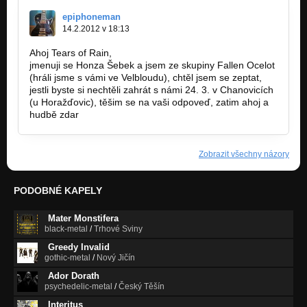
epiphoneman
14.2.2012 v 18:13
Ahoj Tears of Rain,
jmenuji se Honza Šebek a jsem ze skupiny Fallen Ocelot
(hráli jsme s vámi ve Velbloudu), chtěl jsem se zeptat,
jestli byste si nechtěli zahrát s námi 24. 3. v Chanovicích
(u Horažďovic), těšim se na vaši odpoveď, zatim ahoj a
hudbě zdar
Zobrazit všechny názory
PODOBNÉ KAPELY
Mater Monstifera
black-metal
/
Trhové Sviny
Greedy Invalid
gothic-metal
/
Nový Jičín
Ador Dorath
psychedelic-metal
/
Český Těšín
Interitus