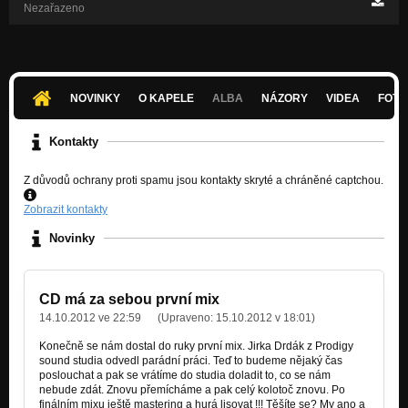
Nezařazeno
NOVINKY
O KAPELE
ALBA
NÁZORY
VIDEA
FOTK
Kontakty
Z důvodů ochrany proti spamu jsou kontakty skryté a chráněné captchou.
Zobrazit kontakty
Novinky
CD má za sebou první mix
14.10.2012 ve 22:59
(Upraveno:
15.10.2012 v 18:01
)
Konečně se nám dostal do ruky první mix. Jirka Drdák z Prodigy
sound studia odvedl parádní práci. Teď to budeme nějaký čas
poslouchat a pak se vrátíme do studia doladit to, co se nám
nebude zdát. Znovu přemícháme a pak celý kolotoč znovu. Po
finálním mixu ještě mastering a hurá lisovat !!! Těšíte se? My ano a