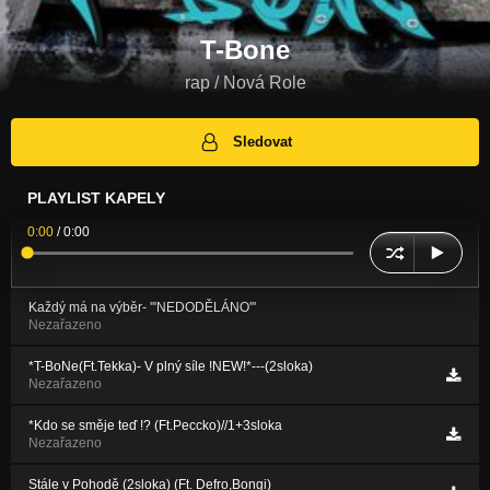
T-Bone
rap / Nová Role
Sledovat
PLAYLIST KAPELY
0:00
/
0:00
Každý má na výběr- '''NEDODĚLÁNO'''
Nezařazeno
*T-BoNe(Ft.Tekka)- V plný síle !NEW!*---(2sloka)
Nezařazeno
*Kdo se směje teď !? (Ft.Peccko)//1+3sloka
Nezařazeno
Stále v Pohodě (2sloka) (Ft. Defro,Bongi)