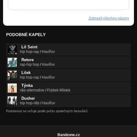
http://bandzone.cz/thedom
Zobrazit všechny názory
PODOBNÉ KAPELY
Lil Seint
hip hop-rap
/
Havířov
Retore
rap-hip hop
/
Havířov
Lilek
hip hop-rap
/
Havířov
Týnka
r&b-alternative
/
Frýdek-Místek
Dusher
hip hop-r&b
/
Havířov
Podobnost se určuje podle počtu společných fanoušků.
Bandzone.cz