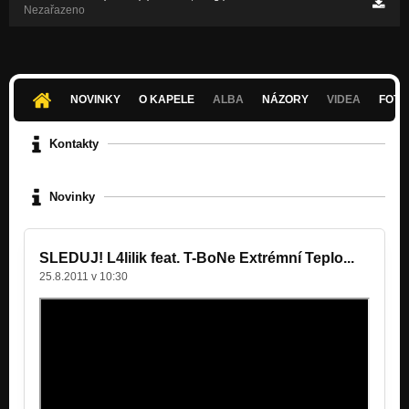
Nezařazeno
NOVINKY
O KAPELE
ALBA
NÁZORY
VIDEA
FOTK
Kontakty
Novinky
SLEDUJ! L4lilik feat. T-BoNe Extrémní Teplo...
25.8.2011 v 10:30