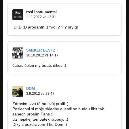
rosi instrumental
Bez
profilu
1.11.2012 ve 12:31
:D :D :D arogantni zmrdi ? ? ? sry gl
SMxKER BEVTZ
30.10.2012 ve 14:17
čabas čekni my beats dikes :)
DOM
3.9.2012 ve 23:47
Zdravim, zvu tě na svůj profil :)
Poslechni si moje skladby a jestli se budou líbit tak
zanech prosím Fans :)
Už nějakej ten pátek rappuju :)
Díky s pozdravem The Dom :)