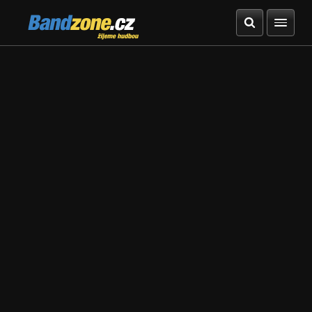
Bandzone.cz
žijeme hudbou