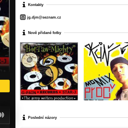
Kontakty
jg.djm@seznam.cz
Nově přidané fotky
Poslední názory