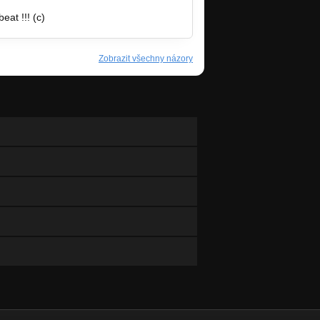
at !!! (c)
Zobrazit všechny názory