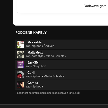
http://www.ulozto.cz/xYXh8Yz/acheron…
Darkwave goth be
PODOBNÉ KAPELY
Mcskalda
rap-hip hop
/
Šedivec
MattyMrož
rap-hardstyle
/
Mladá Boleslav
Jayk3M
rap
/
Nový Jičín
Curll
rap-hip hop
/
Mladá Boleslav
Gamba
rap-hip hop
/
Podobnost se určuje podle počtu společných fanoušků.