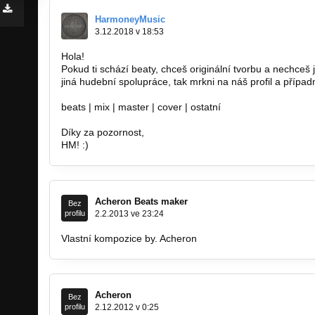
HarmoneyMusic
3.12.2018 v 18:53
Hola!
Pokud ti schází beaty, chceš originální tvorbu a nechceš 
jiná hudební spolupráce, tak mrkni na náš profil a případ
beats | mix | master | cover | ostatní
Díky za pozornost,
HM! :)
Acheron Beats maker
Bez
profilu
2.2.2013 ve 23:24
Vlastní kompozice by. Acheron
http://uloz.to/x4mbQbw/
Acheron
Bez
profilu
2.12.2012 v 0:25