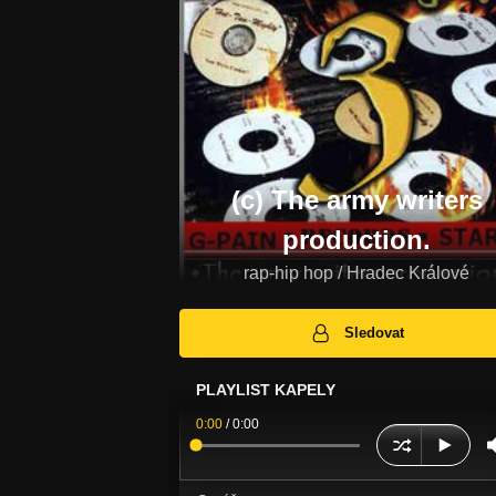
(c) The army writers
production.
rap-hip hop / Hradec Králové
Sledovat
PLAYLIST KAPELY
0:00
/
0:00