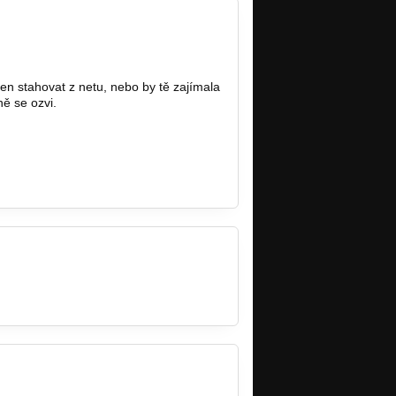
jen stahovat z netu, nebo by tě zajímala
ně se ozvi.
acheron-shadows…