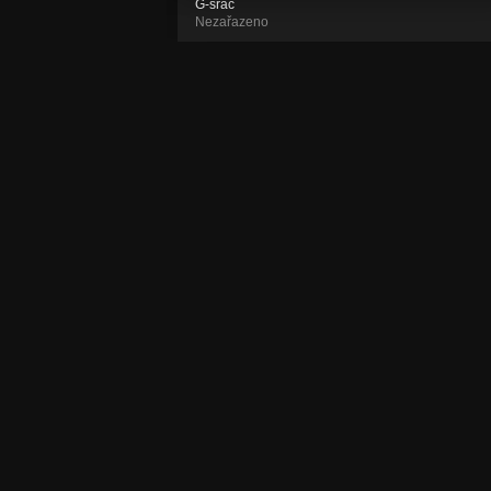
G-sráč
Nezařazeno