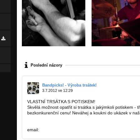
Poslední názory
Bandpicks! - Výroba trsátek!
3.7.2012 ve 12:29
VLASTNÍ TRSÁTKA S POTISKEM!
Skvělá možnost opatřit si trsátka s jakýmkoli potiskem - 
bezkonkurenční cenu! Neváhej a koukni do ukázek v naší 
http://www.facebook.com…
email:
BANDPICKS@GMAIL.COM