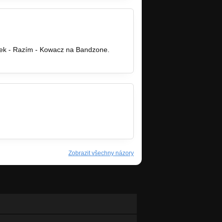
ček - Razím - Kowacz na Bandzone.
/encyklopedie…
Zobrazit všechny názory