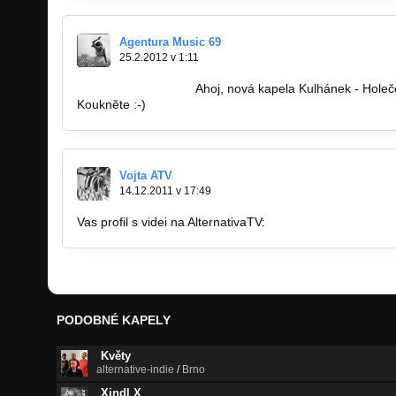
Agentura Music 69
25.2.2012 v 1:11
http://bandzone.cz…
Ahoj, nová kapela Kulhánek - Hole
Koukněte :-)
Vojta ATV
14.12.2011 v 17:49
Vas profil s videi na AlternativaTV:
http://alternativatv.cz
PODOBNÉ KAPELY
Květy
alternative-indie
/
Brno
Xindl X