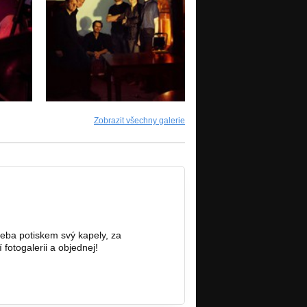
Zobrazit všechny galerie
třeba potiskem svý kapely, za
fotogalerii a objednej!