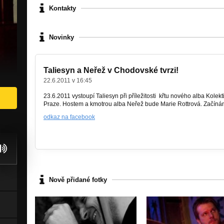
Kontakty
Novinky
Taliesyn a Neřež v Chodovské tvrzi!
22.6.2011 v 16:45
23.6.2011 vystoupí Taliesyn při příležitosti křtu nového alba Kolek
Praze. Hostem a kmotrou alba Neřež bude Marie Rottrová. Začín
odkaz na facebook
Nově přidané fotky