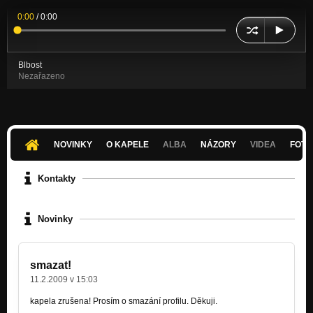
0:00
/
0:00
Blbost
Nezařazeno
NOVINKY
O KAPELE
ALBA
NÁZORY
VIDEA
FOTK
Kontakty
Novinky
smazat!
11.2.2009 v 15:03
kapela zrušena! Prosím o smazání profilu. Děkuji.