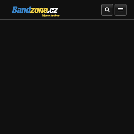
Bandzone.cz
žijeme hudbou