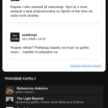
Kapela v této sestavě již neexistuje. Nyní je v nové
sestavě a byla přejmenována na Spirits of the time viz
naše nové stránky:
http://bandzone.cz/spiritsofthetime
avadesign
Bez
profilu
29.1.2009 v 18:23
Hrajete někde? Potřebuju kapelu na hraní na gothic
srazu... napište mi připadne na
ava@uve.cz
Zobrazit všechny názory
PODOBNÉ KAPELY
Bohemicus diabolus
gothic-heavy
/
The Light Beyond
electronica-gothic
/
Praha, Nové Město pod Smrkem