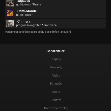
Jagabab
gothic-rock
/
Praha
Demi-Monde
gothic-rock
/
Chimera
progressive-gothic
/
Třanovice
Podobnost se určuje podle počtu společných fanoušků.
Bandzone.cz
Kapely
Koncerty
Videa
Fanoušci
Kluby
Soutěže
Bandzone.cz blog