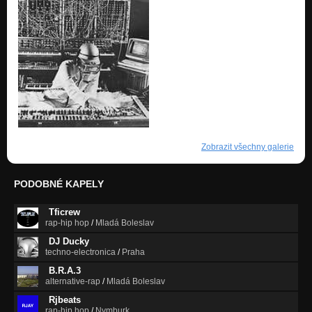
Zobrazit všechny galerie
PODOBNÉ KAPELY
Tficrew
rap-hip hop
/
Mladá Boleslav
DJ Ducky
techno-electronica
/
Praha
B.R.A.3
alternative-rap
/
Mladá Boleslav
Rjbeats
rap-hip hop
/
Nymburk