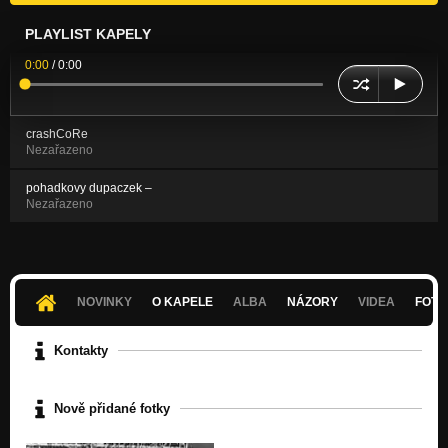
PLAYLIST KAPELY
0:00
/
0:00
crashCoRe
Nezařazeno
pohadkovy dupaczek –
Nezařazeno
NOVINKY
O KAPELE
ALBA
NÁZORY
VIDEA
FOTK
Kontakty
Nově přidané fotky