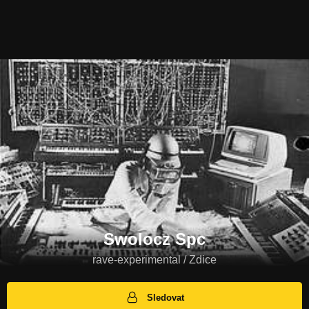
Swolocz Spc
rave-experimental / Zdice
Sledovat