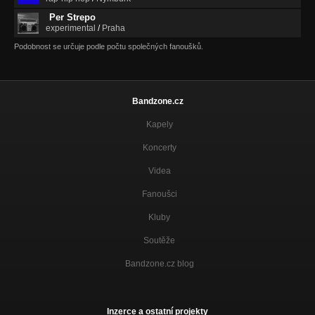
Per Strepo
experimental
/
Praha
Podobnost se určuje podle počtu společných fanoušků.
Bandzone.cz
Kapely
Koncerty
Videa
Fanoušci
Kluby
Soutěže
Bandzone.cz blog
Inzerce a ostatní projekty