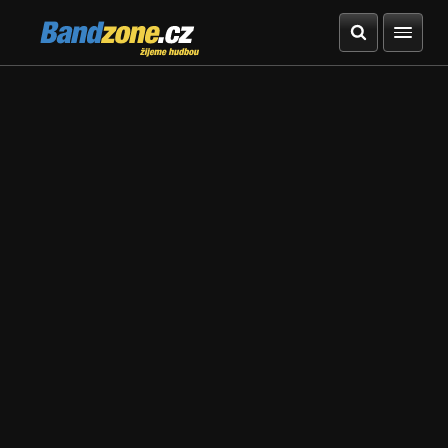
Bandzone.cz
žijeme hudbou