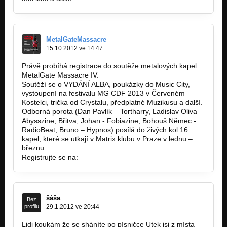
MetalGateMassacre
15.10.2012 ve 14:47
Právě probíhá registrace do soutěže metalových kapel
MetalGate Massacre IV.
Soutěží se o VYDÁNÍ ALBA, poukázky do Music City,
vystoupení na festivalu MG CDF 2013 v Červeném
Kostelci, trička od Crystalu, předplatné Muzikusu a další.
Odborná porota (Dan Pavlík – Tortharry, Ladislav Oliva –
Abysszine, Břitva, Johan - Fobiazine, Bohouš Němec -
RadioBeat, Bruno – Hypnos) posílá do živých kol 16
kapel, které se utkají v Matrix klubu v Praze v lednu –
březnu.
Registrujte se na:
www.metalgate-massacre.cz
šáša
Bez
profilu
29.1.2012 ve 20:44
Lidi koukám že se sháníte po písničce Utek jsi z místa