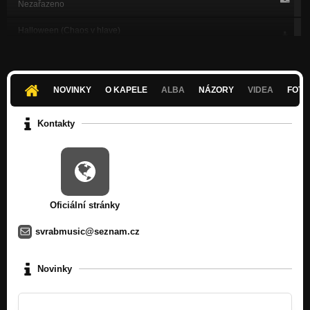
Nezařazeno
Halloween (Chaos v hlave)
Nezařazeno
Chaos v hlave (Chaos v hlave)
Nezařazeno
NOVINKY
O KAPELE
ALBA
NÁZORY
VIDEA
FOTK
Utek jsi z mista nehody (Chaos v hlave)
Nezařazeno
Kontakty
Hades (Chaos v hlave)
Nezařazeno
Pivni balada (Chaos v hlave)
Nezařazeno
Oficiální stránky
Studeny dvere cely (Chaos v hlave)
Nezařazeno
svrabmusic@seznam.cz
Nehul holka nehul (Chaos v hlave)
Nezařazeno
Novinky
Dobry zradlo (Chaos v hlave)
Nezařazeno