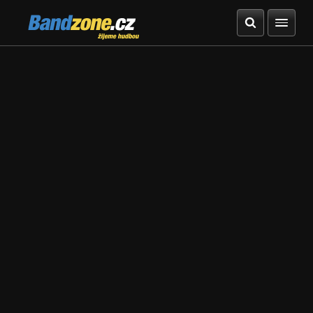
Bandzone.cz
žijeme hudbou