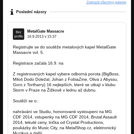
Zobrazit všechny galerie
Peri (Par zoufalcu)
Nezařazeno
Poslední názory
Sex drogy rock'n'roll (Par zoufalcu)
Nezařazeno
MetalGate Massacre
Bez
Sam se stavas obeti (Par zoufalcu)
profilu
16.9.2013 v 15:37
Nezařazeno
Registrujte se do soutěže metalových kapel MetalGate
Massacre vol. 5.
Cerna (Par zoufalcu)
Nezařazeno
Registrace začala 16.9. na
www.metalgate-massacre.cz.
Nevidis (Par zoufalcu)
Nezařazeno
Z registrovaných kapel vybere odborná porota (BigBoss,
Miloš Dodo Doležal, Johan z FobiaZine, Oliva z Abyssu,
Goro z Tortharry) 16 nejlepších, které se utkají v klubu
Posledni rano (Par zoufalcu)
Nezařazeno
Storm v Praze na Žižkově v lednu až dubnu.
Soutěží se o::
nahrávání ve Studiu, honorované vystoupení na MG
CDF 2014, vstupenky na MG CDF 2014, Brutal Assault
2014, tekuté ceny, trička od Crystal Productions,
poukázky do Music City, na MetalShop.cz, elektronický
Muzikus a další.