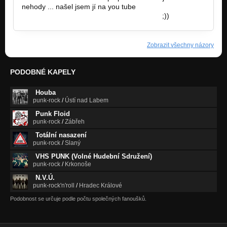
nehody ... našel jsem jí na you tube
http://www.youtube.com/watch?v=OYEy5…
;))
Zobrazit všechny názory
PODOBNÉ KAPELY
Houba
punk-rock
/
Ústí nad Labem
Punk Floid
punk-rock
/
Zábřeh
Totální nasazení
punk-rock
/
Slaný
VHS PUNK (Volné Hudební Sdružení)
punk-rock
/
Krkonoše
N.V.Ú.
punk-rock'n'roll
/
Hradec Králové
Podobnost se určuje podle počtu společných fanoušků.