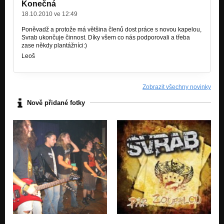
Konečná
18.10.2010 ve 12:49
Rebel (Chaos v hlave)
Nezařazeno
Poněvadž a protože má většina členů dost práce s novou kapelou,
Svrab ukončuje činnost. Díky všem co nás podporovali a třeba
Konec (Chaos v hlave)
zase někdy plantážníci:)
Nezařazeno
Leoš
Chaos II (Par zoufalcu)
Nezařazeno
Zobrazit všechny novinky
Vira v prachy (Par zoufalcu)
Nově přidané fotky
Nezařazeno
Par zoufalcu (Par zoufalcu)
Nezařazeno
Nazor (Par zoufalcu)
Nezařazeno
Smecka (Par zoufalcu)
Nezařazeno
Everybody's smoking in the rain (Par zoufalcu)
Nezařazeno