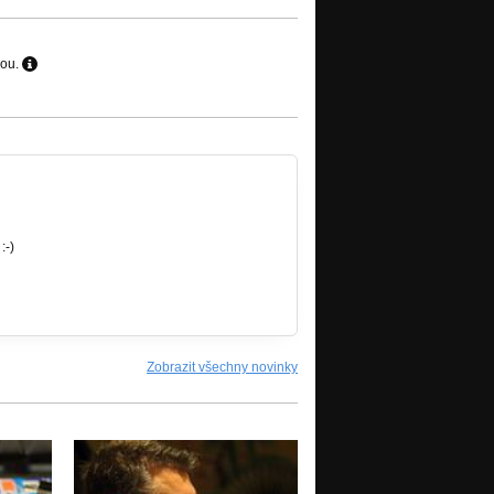
hou.
:-)
Zobrazit všechny novinky