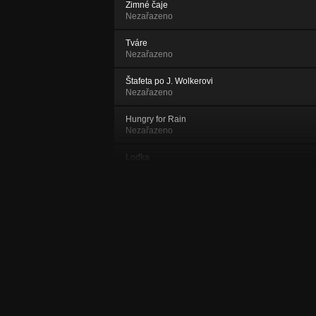
Zimné čaje
Nezařazeno
Tváre
Nezařazeno
Štafeta po J. Wolkerovi
Nezařazeno
Hungry for Rain
Nezařazeno
Loďka
Nezařazeno
Anjel strážny
Nezařazeno
Rozprávka II.
Nezařazeno
Na toto nemám
Nezařazeno
Koník