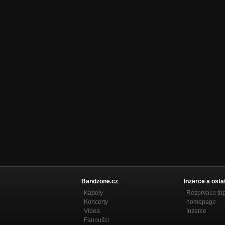
Nebo je ďaleko - demo "300 hrmených!"
(rok 1998)
Nezařazeno
Bandzone.cz
Inzerce a osta
Kapely
Rezervace to
Koncerty
homepage
Videa
Inzerce
Fanoušci