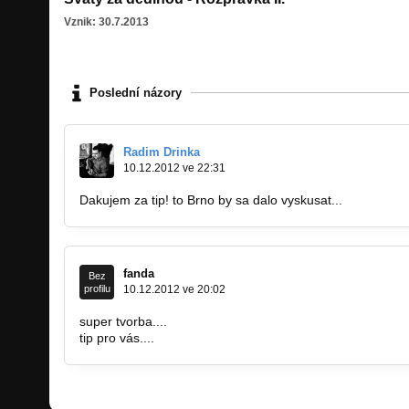
Vznik: 30.7.2013
Poslední názory
Radim Drinka
10.12.2012 ve 22:31
Dakujem za tip! to Brno by sa dalo vyskusat...
fanda
Bez
profilu
10.12.2012 ve 20:02
super tvorba....
tip pro vás....
https://www.facebook.com/#!/pages/Open…