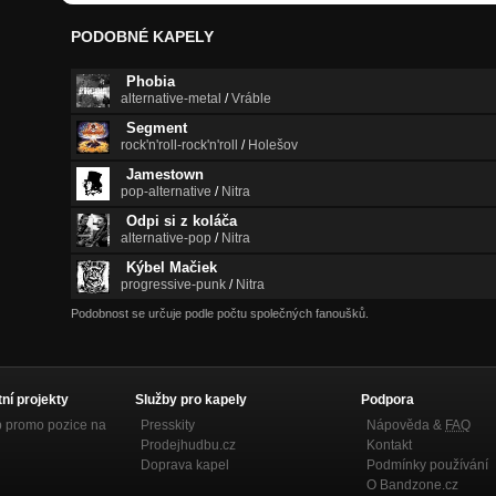
PODOBNÉ KAPELY
Phobia
alternative-metal
/
Vráble
Segment
rock'n'roll-rock'n'roll
/
Holešov
Jamestown
pop-alternative
/
Nitra
Odpi si z koláča
alternative-pop
/
Nitra
Kýbel Mačiek
progressive-punk
/
Nitra
Podobnost se určuje podle počtu společných fanoušků.
tní projekty
Služby pro kapely
Podpora
p promo pozice na
Presskity
Nápověda &
FAQ
Prodejhudbu.cz
Kontakt
Doprava kapel
Podmínky používání
O Bandzone.cz