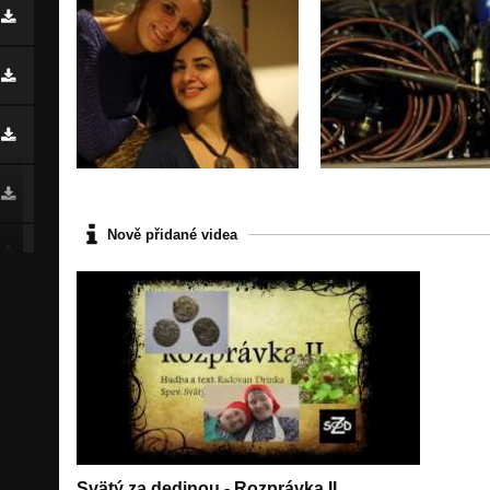
Nově přidané videa
Svätý za dedinou - Rozprávka II.