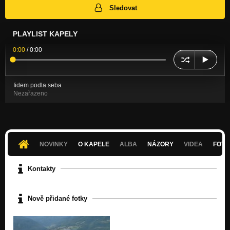
Sledovat
PLAYLIST KAPELY
0:00
/
0:00
Iidem podla seba
Nezařazeno
NOVINKY
O KAPELE
ALBA
NÁZORY
VIDEA
FOTK
Kontakty
Nově přidané fotky