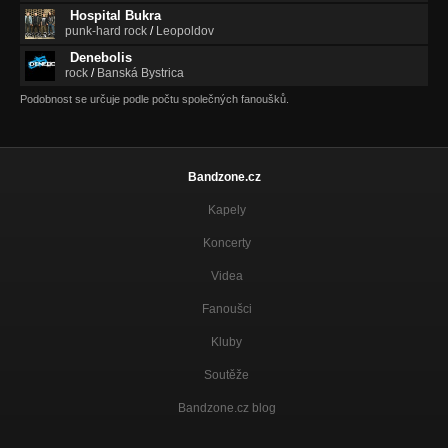
Hospital Bukra
punk-hard rock
/
Leopoldov
Denebolis
rock
/
Banská Bystrica
Podobnost se určuje podle počtu společných fanoušků.
Bandzone.cz
Kapely
Koncerty
Videa
Fanoušci
Kluby
Soutěže
Bandzone.cz blog