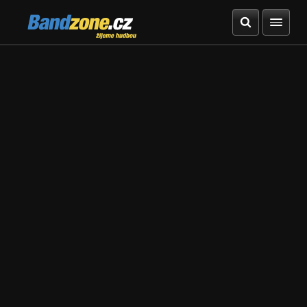
Bandzone.cz
žijeme hudbou