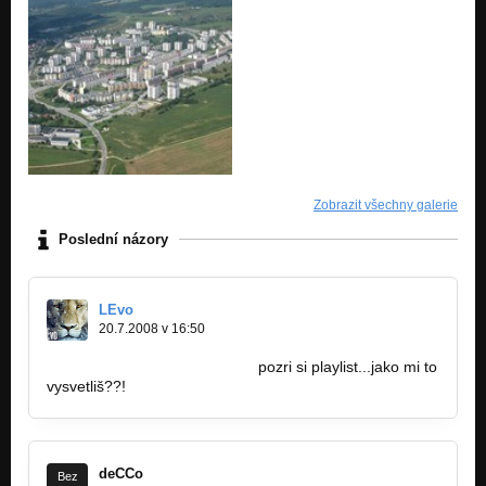
Zobrazit všechny galerie
Poslední názory
LEvo
20.7.2008 v 16:50
http://my.hip-hop.sk/DominiQa
pozri si playlist...jako mi to
vysvetliš??!
deCCo
Bez