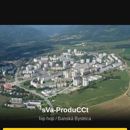
sVa-ProduCCt
hip hop / Banská Bystrica