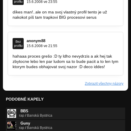
profilu
15.6.2008 ve 23:55
díkes man!..ale on ma svoj vlastný profil tento je už
nakokot píš tam trapkovi BIG procesovi serus
anonym88
Bez
profilu
15.6.2008 ve 21:55
hahaaa proces grešo :D ty ldho nevydrzis a ak hej tak
zbytocne lebo len par ludom sa to bude pacit a to len tym
ktorym budes obhajovat svoj nazor :D deco iddes!
Zobrazit všechny názory
PODOBNÉ KAPELY
BBS
rap
/
Banská Bystrica
Guny
rap
/
Banská Bystrica