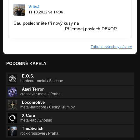
VitisJ
11.10.2012 ve 14:06
Čau poslechněte tři nový kusy na
http://bandzone.cz/dexor
.Příjemnej poslech DEXOR
Zobrazit všechny názory
PODOBNÉ KAPELY
E.O.S.
hardcore-metal
/
Stochov
Atari Terror
crossover-metal
/
Praha
Locomotive
metal-hardcore
/
Český Krumlov
X-Core
metal-rap
/
Znojmo
The.Switch
rock-crossover
/
Praha