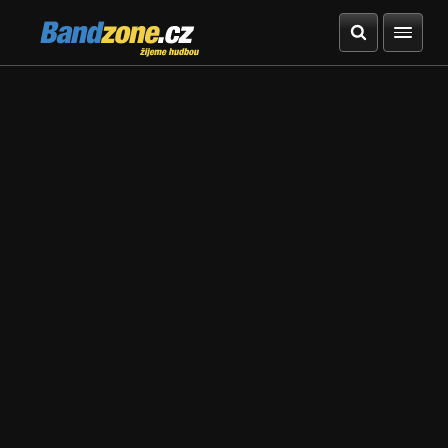
Bandzone.cz
žijeme hudbou