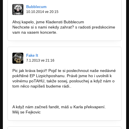
Bubblecum
10.10.2014 ve 20:15
Ahoj kapelo, jsme Kladensti Bubblecum
Nechcete si s nami nekdy zahrat? s radosti predskocime
vam na vasem koncerte.
Fake It
7.1.2013 ve 21:16
Pic jak kráva bejci!! Pojď te si poslechnout naše nedávné
pokřtěné EP Lizpichposhanu. Právě jsme ho i uvolnili k
volnému poTAHU, takže sosej, poslouchej a když nám o
tom něco napíšeš budeme rádi..
WWW.bandzone.cz/fakeit
A když nám začneš fandit, máš u Karla překvapení.
Měj se Fejkovic