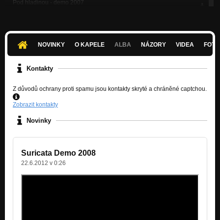
Pod hladinou - demo 2007
Nezařazeno
Plivnutí do tváře - live demo 2009
Nezařazeno
NOVINKY
O KAPELE
ALBA
NÁZORY
VIDEA
FOTK
Čekání na nekonečno - demo 2007
Nezařazeno
Kontakty
Outro
Z důvodů ochrany proti spamu jsou kontakty skryté a chráněné captchou.
Nezařazeno
Zobrazit kontakty
Novinky
Suricata Demo 2008
22.6.2012 v 0:26