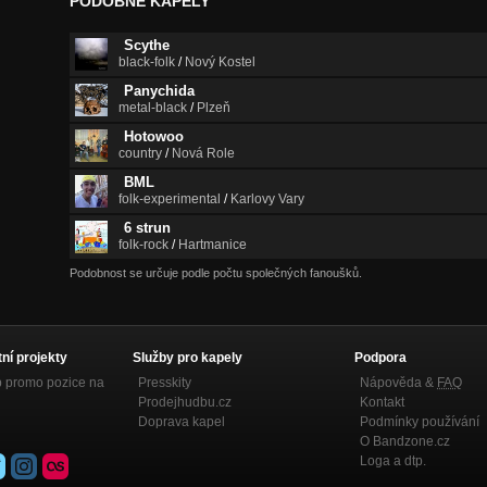
PODOBNÉ KAPELY
Scythe
black-folk
/
Nový Kostel
Panychida
metal-black
/
Plzeň
Hotowoo
country
/
Nová Role
BML
folk-experimental
/
Karlovy Vary
6 strun
folk-rock
/
Hartmanice
Podobnost se určuje podle počtu společných fanoušků.
tní projekty
Služby pro kapely
Podpora
p promo pozice na
Presskity
Nápověda &
FAQ
Prodejhudbu.cz
Kontakt
Doprava kapel
Podmínky používání
O Bandzone.cz
Loga a dtp.