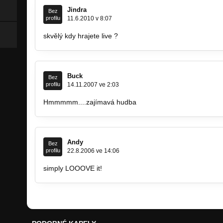
Jindra
Bez
profilu
11.6.2010 v 8:07
skvělý kdy hrajete live ?
Buck
Bez
profilu
14.11.2007 ve 2:03
Hmmmmm....zajímavá hudba
Andy
Bez
profilu
22.8.2006 ve 14:06
simply LOOOVE it!