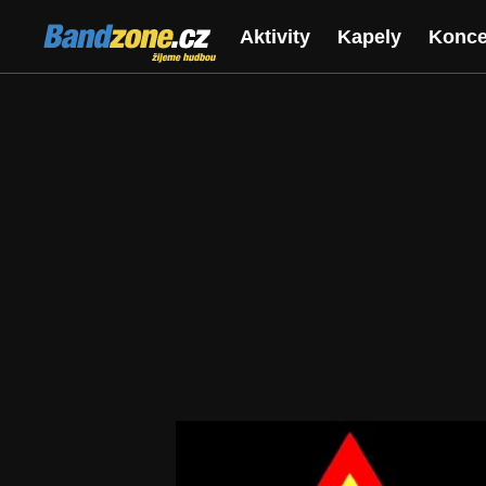
Bandzone.cz
Aktivity
Kapely
Konce
žijeme hudbou