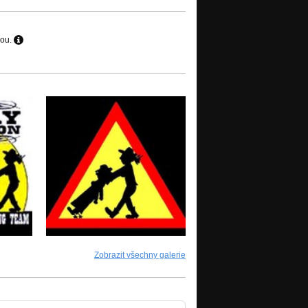
hou.
Zobrazit všechny galerie