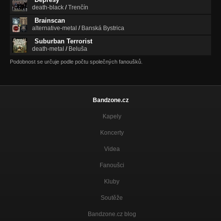
death-black
/
Trenčín
Brainscan
alternative-metal
/
Banská Bystrica
Suburban Terrorist
death-metal
/
Beluša
Podobnost se určuje podle počtu společných fanoušků.
Bandzone.cz
Kapely
Koncerty
Videa
Fanoušci
Kluby
Soutěže
Bandzone.cz blog