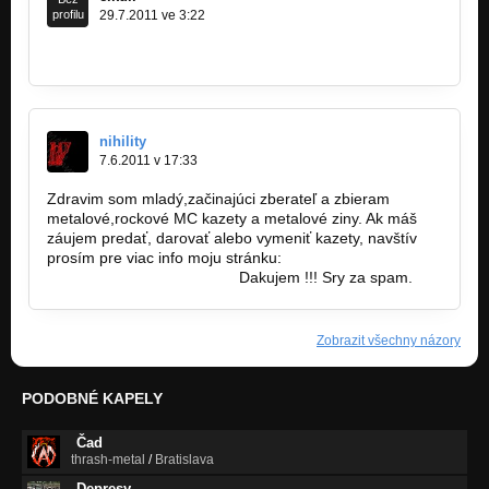
profilu
29.7.2011 ve 3:22
http://www.youtube.com/watch?v=pHhvthvj…
nihility
7.6.2011 v 17:33
Zdravim som mladý,začinajúci zberateľ a zbieram
metalové,rockové MC kazety a metalové ziny. Ak máš
záujem predať, darovať alebo vymeniť kazety, navštív
prosím pre viac info moju stránku:
www.mckazety.webnode.sk
Dakujem !!! Sry za spam.
Zobrazit všechny názory
PODOBNÉ KAPELY
Čad
thrash-metal
/
Bratislava
Depresy