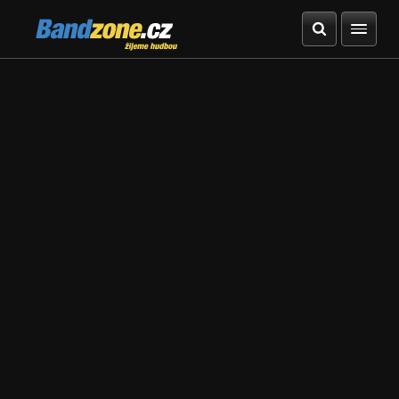
Bandzone.cz
žijeme hudbou