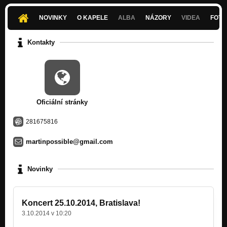
Towers of Striguli (demo 2007)
Nezařazeno
NOVINKY
O KAPELE
ALBA
NÁZORY
VIDEA
FOTK
(You make my stomach) Sick (demo 2007)
Nezařazeno
Kontakty
Lafranconi blaze (demo 2007)
Nezařazeno
Oficiální stránky
281675816
martinpossible@gmail.com
Novinky
Koncert 25.10.2014, Bratislava!
3.10.2014 v 10:20