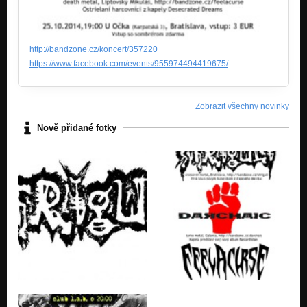
http://bandzone.cz/koncert/357220
https://www.facebook.com/events/955974494419675/
Zobrazit všechny novinky
Nově přidané fotky