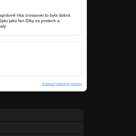
e správně říká crossover,to byla dobrá
 půjdu jako fan.Díky za poslech a
Saly
Zobrazit všechny názory