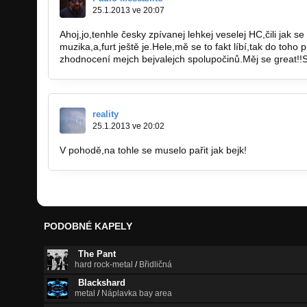
25.1.2013 ve 20:07
Ahoj,jo,tenhle česky zpívanej lehkej veselej HC,čili jak s
muzika,a,furt ještě je.Hele,mě se to fakt líbí,tak do toho
zhodnocení mejch bejvalejch spolupočinů.Měj se great!!
reality
25.1.2013 ve 20:02
V pohodě,na tohle se muselo pařit jak bejk!
PODOBNÉ KAPELY
The Pant
hard rock-metal
/
Břidličná
Blackshard
metal
/
Náplavka bay area