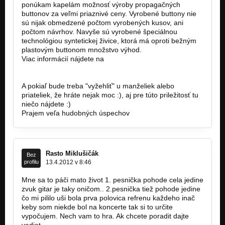
ponúkam kapelám možnosť výroby propagačných
buttonov za veľmi priaznivé ceny. Vyrobené buttony nie
sú nijak obmedzené počtom vyrobených kusov, ani
počtom návrhov. Navyše sú vyrobené špeciálnou
technológiou syntetickej živice, ktorá má oproti bežným
plastovým buttonom množstvo výhod.
Viac informácií nájdete na
http://kamennesperky.com/sk/content/32…
info@kamennesperky.com
A pokiaľ bude treba "vyžehliť" u manželiek alebo
priateliek, že hráte nejak moc :), aj pre túto priležitosť tu
niečo nájdete :)
Prajem veľa hudobných úspechov
Rasto Miklušičák
Bez
profilu
13.4.2012 v 8:46
Mne sa to páči mato život 1. pesnička pohode cela jedine
zvuk gitar je taky oničom.. 2.pesnička tiež pohode jedine
čo mi pililo uši bola prva polovica refrenu každeho inač
keby som niekde bol na koncerte tak si to určite
vypočujem. Nech vam to hra. Ak chcete poradit dajte
vediet.