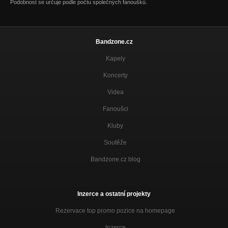
Podobnost se určuje podle počtu společných fanoušků.
Bandzone.cz
Kapely
Koncerty
Videa
Fanoušci
Kluby
Soutěže
Bandzone.cz blog
Inzerce a ostatní projekty
Rezervace top promo pozice na homepage
Inzerce