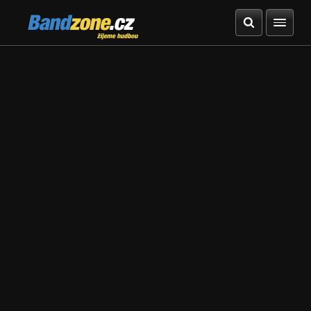
Bandzone.cz
žijeme hudbou