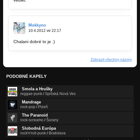
Mokkyno
10.4.2012 ve 22:17
Chalani dobré to je :)
Zobrazit všechny názory
PODOBNÉ KAPELY
Smola a Hrušky
reggae-punk
/
Spišská Nová Ves
Mandrage
rock-pop
/
Plzeň
The Paranoid
rock-screamo
/
Šurany
Slobodná Európa
rock'n'roll-punk
/
Bratislava