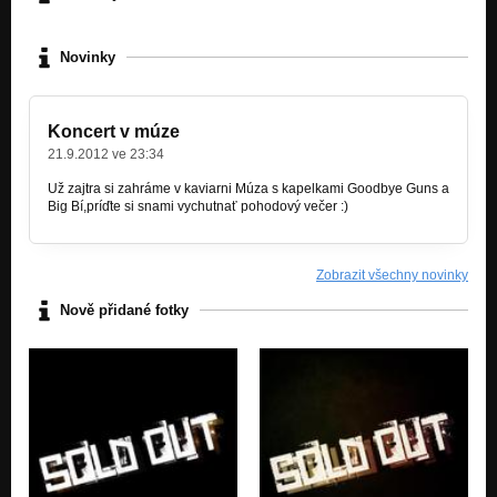
Novinky
Koncert v múze
21.9.2012 ve 23:34
Už zajtra si zahráme v kaviarni Múza s kapelkami Goodbye Guns a
Big Bí,príďte si snami vychutnať pohodový večer :)
Zobrazit všechny novinky
Nově přidané fotky