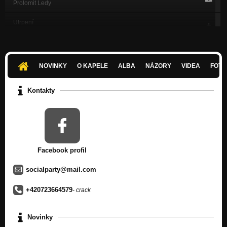
Prolomit Ledy
Utrpení
Zbytky našich nadějí
Kdo jsem
Zbytky našich nadějí
NOVINKY
O KAPELE
ALBA
NÁZORY
VIDEA
FOTK
Godzilla, Knight Rider & Terminator
Social Party
Kontakty
Post-apocalyptic
Social Party
Voodoo Market
Social Party
Facebook profil
socialparty@mail.com
+420723664579
- crack
Novinky