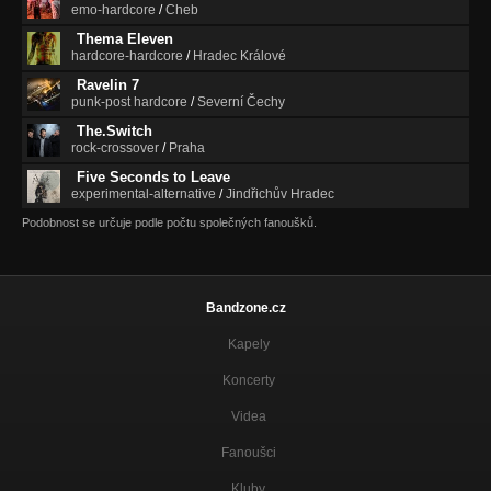
emo-hardcore
/
Cheb
Thema Eleven
hardcore-hardcore
/
Hradec Králové
Ravelin 7
punk-post hardcore
/
Severní Čechy
The.Switch
rock-crossover
/
Praha
Five Seconds to Leave
experimental-alternative
/
Jindřichův Hradec
Podobnost se určuje podle počtu společných fanoušků.
Bandzone.cz
Kapely
Koncerty
Videa
Fanoušci
Kluby