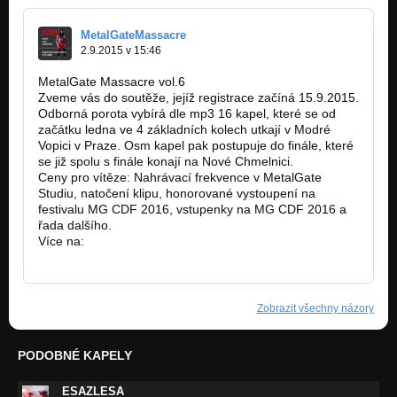
MetalGateMassacre
2.9.2015 v 15:46
MetalGate Massacre vol.6
Zveme vás do soutěže, jejíž registrace začíná 15.9.2015.
Odborná porota vybírá dle mp3 16 kapel, které se od
začátku ledna ve 4 základních kolech utkají v Modré
Vopici v Praze. Osm kapel pak postupuje do finále, které
se již spolu s finále konají na Nové Chmelnici.
Ceny pro vítěze: Nahrávací frekvence v MetalGate
Studiu, natočení klipu, honorované vystoupení na
festivalu MG CDF 2016, vstupenky na MG CDF 2016 a
řada dalšího.
Více na:
http://www.metalgate-massacre.cz/
Zobrazit všechny názory
PODOBNÉ KAPELY
ESAZLESA