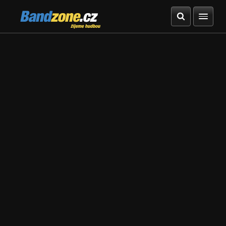
Bandzone.cz
žijeme hudbou