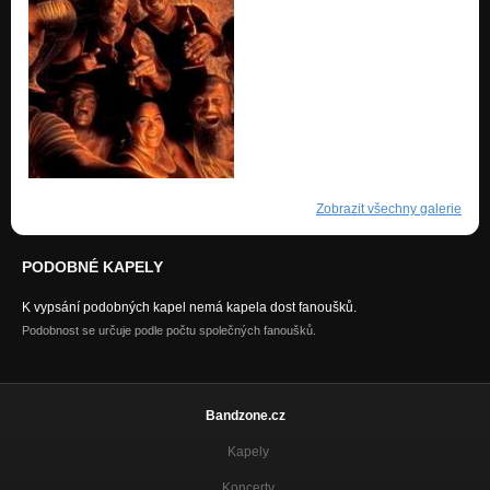
Zobrazit všechny galerie
PODOBNÉ KAPELY
K vypsání podobných kapel nemá kapela dost fanoušků.
Podobnost se určuje podle počtu společných fanoušků.
Bandzone.cz
Kapely
Koncerty