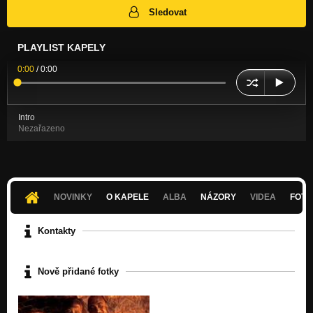
Sledovat
PLAYLIST KAPELY
0:00
/
0:00
Intro
Nezařazeno
NOVINKY
O KAPELE
ALBA
NÁZORY
VIDEA
FOTK
Kontakty
Nově přidané fotky