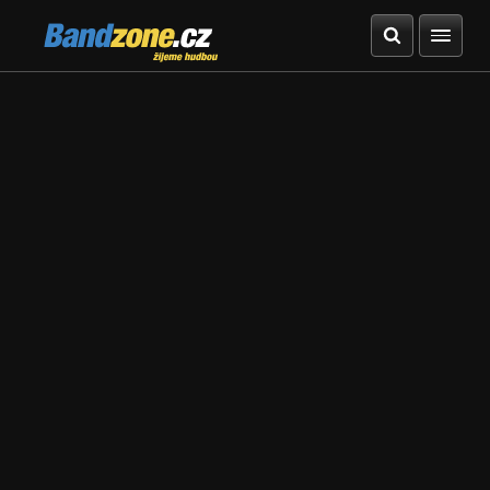
Bandzone.cz
žijeme hudbou