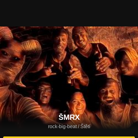
ŠMRX
rock-big-beat / Štětí