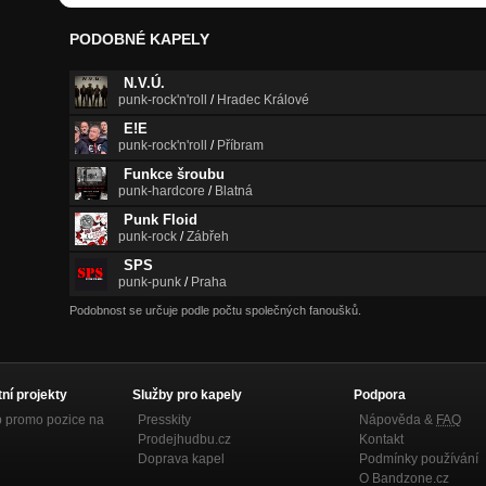
PODOBNÉ KAPELY
N.V.Ú.
punk-rock'n'roll
/
Hradec Králové
E!E
punk-rock'n'roll
/
Příbram
Funkce šroubu
punk-hardcore
/
Blatná
Punk Floid
punk-rock
/
Zábřeh
SPS
punk-punk
/
Praha
Podobnost se určuje podle počtu společných fanoušků.
tní projekty
Služby pro kapely
Podpora
p promo pozice na
Presskity
Nápověda &
FAQ
Prodejhudbu.cz
Kontakt
Doprava kapel
Podmínky používání
O Bandzone.cz