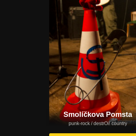
Smolíčkova Pomsta
punk-rock / destrOi! country