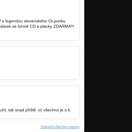
 LP s legendou slovenského Oi-punku
 dárek ve formě CD a placky ZDARMA!!!
ít, tak snad příště :o) všechno je o.k.
Zobrazit všechny názory