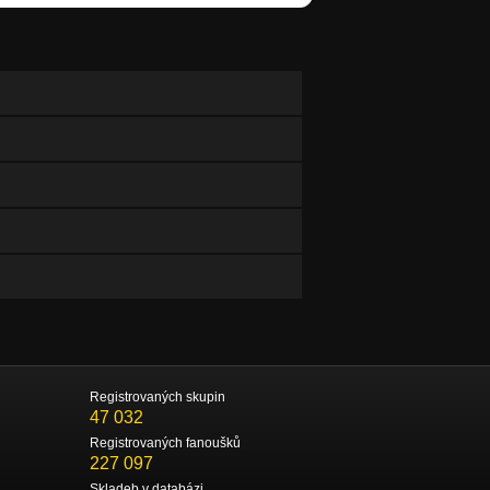
Registrovaných skupin
47 032
Registrovaných fanoušků
227 097
Skladeb v databázi