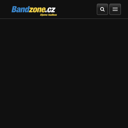
Bandzone.cz
žijeme hudbou