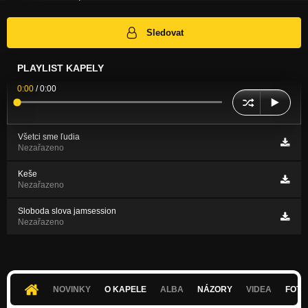
Sledovat
PLAYLIST KAPELY
0:00
/
0:00
Všetci sme ľudia
Nezařazeno
Keše
Nezařazeno
Sloboda slova jamsession
Nezařazeno
NOVINKY
O KAPELE
ALBA
NÁZORY
VIDEA
FOTK