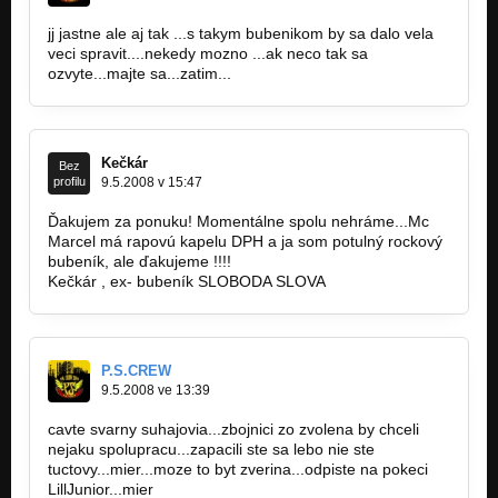
jj jastne ale aj tak ...s takym bubenikom by sa dalo vela
veci spravit....nekedy mozno ...ak neco tak sa
ozvyte...majte sa...zatim...
Kečkár
Bez
profilu
9.5.2008 v 15:47
Ďakujem za ponuku! Momentálne spolu nehráme...Mc
Marcel má rapovú kapelu DPH a ja som potulný rockový
bubeník, ale ďakujeme !!!!
Kečkár , ex- bubeník SLOBODA SLOVA
P.S.CREW
9.5.2008 ve 13:39
cavte svarny suhajovia...zbojnici zo zvolena by chceli
nejaku spolupracu...zapacili ste sa lebo nie ste
tuctovy...mier...moze to byt zverina...odpiste na pokeci
LillJunior...mier