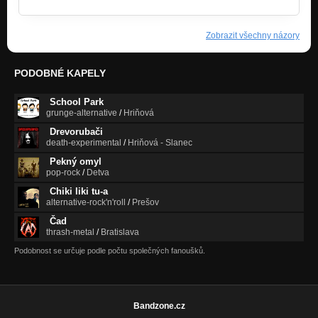
Zobrazit všechny názory
PODOBNÉ KAPELY
School Park
grunge-alternative
/
Hriňová
Drevorubači
death-experimental
/
Hriňová - Slanec
Pekný omyl
pop-rock
/
Detva
Chiki liki tu-a
alternative-rock'n'roll
/
Prešov
Čad
thrash-metal
/
Bratislava
Podobnost se určuje podle počtu společných fanoušků.
Bandzone.cz