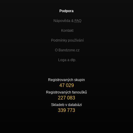
Podpora
Nápověda &
FAQ
Kontakt
Podmínky používání
O Bandzone.cz
Loga a dtp.
Registrovaných skupin
47 029
Registrovaných fanoušků
227 083
Skladeb v databázi
339 773