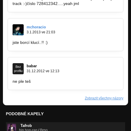
track :-)číslo 728412342.....yeah jml
mchoracio
3.1.2013 ve 21:03
jste borcí klucí..!! :)
babar
Bez
profilu
31.12.2012 ve 12:13
ne ple teš
Zobrazit všechny názory
PODOBNÉ KAPELY
Tafrob
hip hop-rap
/
Brno