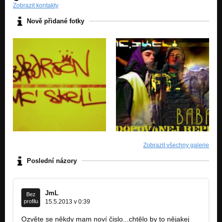
Zobrazit kontakty
Nově přidané fotky
Zobrazit všechny galerie
Poslední názory
JmL
Bez
profilu
15.5.2013 v 0:39
Ozvěte se někdy mam noví čislo...chtělo by to nějakej