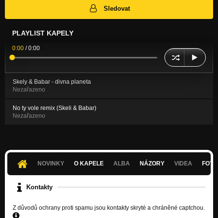
Sledovat
PLAYLIST KAPELY
0:00
/
0:00
Skely & Babar - divna planeta
Nezařazeno
No ty vole remix (Skeli & Babar)
Nezařazeno
NOVINKY
O KAPELE
ALBA
NÁZORY
VIDEA
FOTK
Kontakty
Z důvodů ochrany proti spamu jsou kontakty skryté a chráněné captchou.