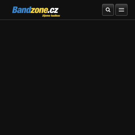
Bandzone.cz
žijeme hudbou