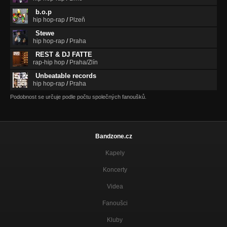
b.o.p
hip hop-rap
/
Plzeň
Stewe
hip hop-rap
/
Praha
REST & DJ FATTE
rap-hip hop
/
Praha/Zlín
Unbeatable records
hip hop-rap
/
Praha
Podobnost se určuje podle počtu společných fanoušků.
Bandzone.cz
Kapely
Koncerty
Videa
Fanoušci
Kluby