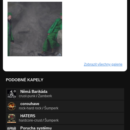
Zobrazit všechny galerie
PODOBNÉ KAPELY
Němá Barikáda
crust-punk
/
Žamberk
corouhave
rock-hard rock
/
Šumperk
HATERS
hardcore-crust
/
Šumperk
Porucha systému