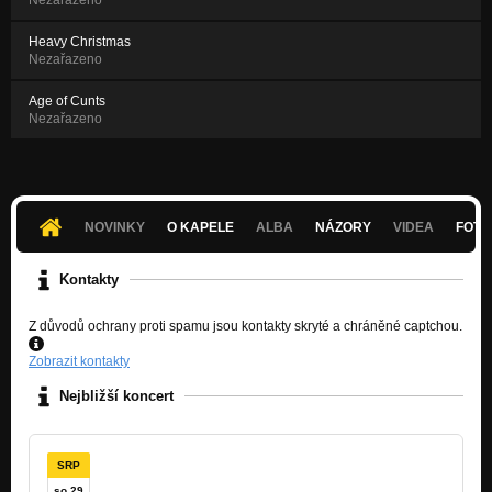
Nezařazeno
Heavy Christmas
Nezařazeno
Age of Cunts
Nezařazeno
NOVINKY
O KAPELE
ALBA
NÁZORY
VIDEA
FOTK
Kontakty
Z důvodů ochrany proti spamu jsou kontakty skryté a chráněné captchou.
Zobrazit kontakty
Nejbližší koncert
SRP
so 29