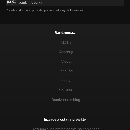
punk
/
Pozorka
Podobnost se určuje podle počtu společných fanoušků.
Bandzone.cz
Kapely
Koncerty
Videa
Fanoušci
Kluby
Soutěže
Bandzone.cz blog
Inzerce a ostatní projekty
Rezervace top promo pozice na homepage