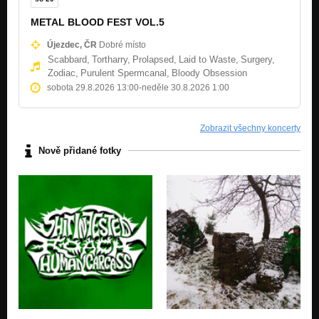
METAL BLOOD FEST VOL.5
Újezdec, ČR
Dobré místo
Scabbard,
Tortharry,
Prolapsed,
Laid to Waste,
Surgery,
Zodiac,
Purulent Spermcanal,
Bloody Obsession
sobota 29.8.2026 13:00
-
neděle 30.8.2026 1:00
Zobrazit všechny koncerty
Nově přidané fotky