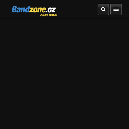
Bandzone.cz
žijeme hudbou