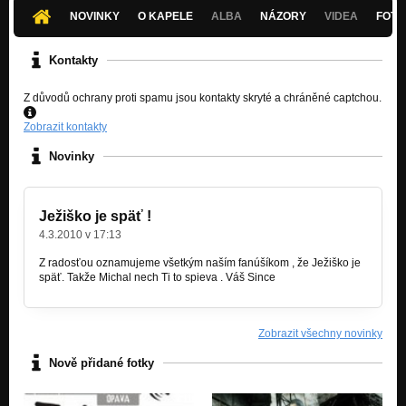
NOVINKY
O KAPELE
ALBA
NÁZORY
VIDEA
FOTK
Kontakty
Z důvodů ochrany proti spamu jsou kontakty skryté a chráněné captchou.
Zobrazit kontakty
Novinky
Ježiško je späť !
4.3.2010 v 17:13
Z radosťou oznamujeme všetkým naším fanúšíkom , že Ježiško je
späť. Takže Michal nech Ti to spieva . Váš Since
Zobrazit všechny novinky
Nově přidané fotky