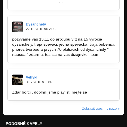
https://www.facebook.com
…
Dysanchely
27.10.2010 ve 21:06
pozyvame vas 13,11 do artklubu v tt na 15 vyrocie
dysanchely, traja spevaci, jedna spevacka, traja bubenici,
prierez tvorbou a prvych 70 platiacich cd dysanchely "
nausea " zdarma. tesi sa na vas dizajnvkeli team
Vehykl
31.7.2010 v 18:43
Zdar borci , doplnili jsme playlist, mějte se
Zobrazit všechny názory
PODOBNÉ KAPELY