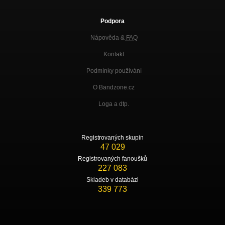
Podpora
Nápověda &
FAQ
Kontakt
Podmínky používání
O Bandzone.cz
Loga a dtp.
Registrovaných skupin
47 029
Registrovaných fanoušků
227 083
Skladeb v databázi
339 773