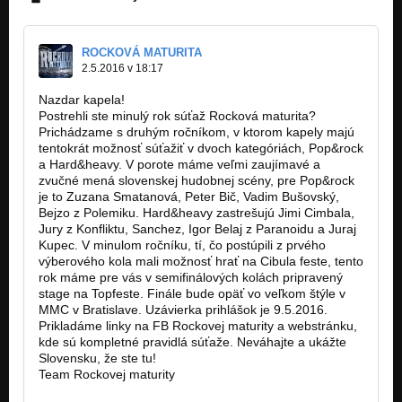
ROCKOVÁ MATURITA
2.5.2016 v 18:17
Nazdar kapela!
Postrehli ste minulý rok súťaž Rocková maturita?
Prichádzame s druhým ročníkom, v ktorom kapely majú
tentokrát možnosť súťažiť v dvoch kategóriách, Pop&rock
a Hard&heavy. V porote máme veľmi zaujímavé a
zvučné mená slovenskej hudobnej scény, pre Pop&rock
je to Zuzana Smatanová, Peter Bič, Vadim Bušovský,
Bejzo z Polemiku. Hard&heavy zastrešujú Jimi Cimbala,
Jury z Konfliktu, Sanchez, Igor Belaj z Paranoidu a Juraj
Kupec. V minulom ročníku, tí, čo postúpili z prvého
výberového kola mali možnosť hrať na Cibula feste, tento
rok máme pre vás v semifinálových kolách pripravený
stage na Topfeste. Finále bude opäť vo veľkom štýle v
MMC v Bratislave. Uzávierka prihlášok je 9.5.2016.
Prikladáme linky na FB Rockovej maturity a webstránku,
kde sú kompletné pravidlá súťaže. Neváhajte a ukážte
Slovensku, že ste tu!
Team Rockovej maturity
http://www.rockovamaturita.sk/