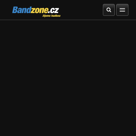
Bandzone.cz
žijeme hudbou