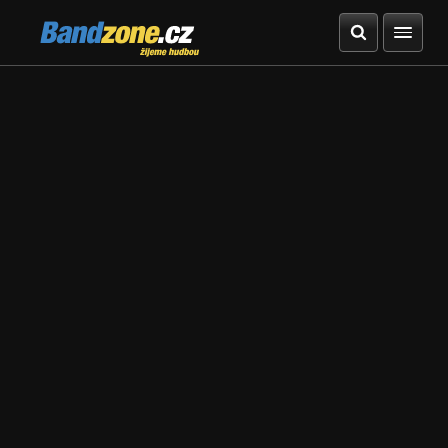
Bandzone.cz
žijeme hudbou