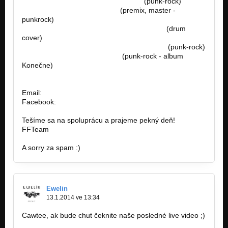
https://www.youtube.com/watch?v=…
(punk-rock)
http://bandzone.cz/lostsoulsnr
(premix, master -
punkrock)
https://www.youtube.com/watch?v=7qmu2…
(drum
cover)
https://www.youtube.com/watch?v=sPErpV…
(punk-rock)
http://bandzone.cz/preniczanic
(punk-rock - album
Konečne)
Email:
famousfactory.manager@gmail.com
Facebook:
https://goo.gl/unFOfx
Tešíme sa na spoluprácu a prajeme pekný deň!
FFTeam
A sorry za spam :)
Ewelin
13.1.2014 ve 13:34
Cawtee, ak bude chut čeknite naše posledné live video ;)
http://www.youtube.com/watch?v=Gv-69P_…