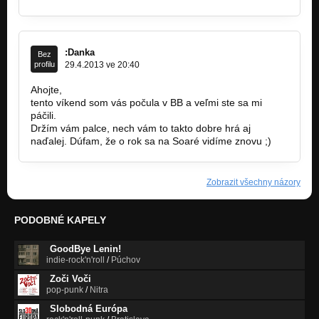
:Danka
Bez
profilu
29.4.2013 ve 20:40
Ahojte,
tento víkend som vás počula v BB a veľmi ste sa mi
páčili.
Držím vám palce, nech vám to takto dobre hrá aj
naďalej. Dúfam, že o rok sa na Soaré vidíme znovu ;)
Zobrazit všechny názory
PODOBNÉ KAPELY
GoodBye Lenin!
indie-rock'n'roll
/
Púchov
Zoči Voči
pop-punk
/
Nitra
Slobodná Európa