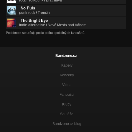
rock'n'roll-punk
/
Bratislava
No Puls
punk-rock
/
Trenčín
The Bright Eye
indie-alternative
/
Nové Mesto nad Váhom
Podobnost se určuje podle počtu společných fanoušků.
Bandzone.cz
Kapely
Koncerty
Videa
Fanoušci
Kluby
Soutěže
Bandzone.cz blog