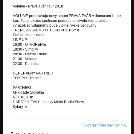
Volume - Pravá Tvár Tour 2018
---------------------------------------- -
VOLUME predstavujú nový album PRAVÁ TVÁR v domácom klube
Lúč. Touto akciou spoločne podporíme skvelú vec, pretože
výťažok zo vstupného bude v plnej výške venovaný
TRENČIANSKEMU ÚTULKU PRE PSY !!
Poď do toho s nami.
LINE UP:
19:00 - OTVORENIE
19:30 - Simplify
20:30 - Family Friend
21:30 - Volume
22:30 - Particles
GENERÁLNY PARTNER
TOP TAXI Trencin
PARTNERI
Milk-trade Slovakia
ROCKER.sk
HARD"n"HEAVY - Heavy Metal Radio Show
Kytary.sk
Zobrazit všechny novinky