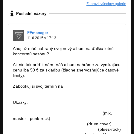
Zobrazit všechny galerie
Poslední názory
FFmanager
11.6.2015 v 17:13
Ahoj už máš nahraný svoj nový album na ďalšiu letnú
koncertnú sezónu?
Ak nie tak príď k nám. Váš album nahráme za vynikajúcu
cenu iba 50 € za skladbu (žiadne znervozňujúce časové
limity).
Zabookuj si svoj termín na
famousfactory.manager@gmail.com
Ukážky:
https://www.youtube.com/watch?v=mg9Zqpx…
(mix,
master - punk-rock)
https://www.youtube.com/watch?v=L…
(drum cover)
https://www.youtube.com/watch?v=fYcwoy…
(blues-rock)