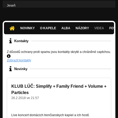
Jeseň
Nezařazeno
Nehorieť
Nezařazeno
NOVINKY
O KAPELE
ALBA
NÁZORY
VIDEA
FOTK
Kontakty
Z důvodů ochrany proti spamu jsou kontakty skryté a chráněné captchou.
Zobrazit kontakty
Novinky
KLUB LÚČ: Simplify + Family Friend + Volume +
Particles
26.2.2018 ve 21:57
Sobota 3.3.2018 19:00 - 23:00, Klub Lúč, Trenčín
Live koncert domácich trenčianskych kapiel a ich hostí.