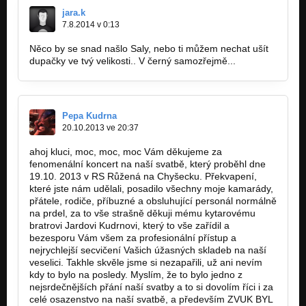
jara.k
7.8.2014 v 0:13
Něco by se snad našlo Saly, nebo ti můžem nechat ušít
dupačky ve tvý velikosti.. V černý samozřejmě...
Pepa Kudrna
20.10.2013 ve 20:37
ahoj kluci, moc, moc, moc Vám děkujeme za
fenomenální koncert na naší svatbě, který proběhl dne
19.10. 2013 v RS Růžená na Chyšecku. Překvapení,
které jste nám udělali, posadilo všechny moje kamarády,
přátele, rodiče, příbuzné a obsluhující personál normálně
na prdel, za to vše strašně děkuji mému kytarovému
bratrovi Jardovi Kudrnovi, který to vše zařídil a
bezesporu Vám všem za profesionální přístup a
nejrychlejší secvičení Vašich úžasných skladeb na naší
veselici. Takhle skvěle jsme si nezapařili, už ani nevím
kdy to bylo na posledy. Myslím, že to bylo jedno z
nejsrdečnějších přání naší svatby a to si dovolím říci i za
celé osazenstvo na naší svatbě, a především ZVUK BYL