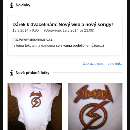
Propast
Novinky
Sen (Propast - 1999)
Propast
Dárek k dvacetinám: Nový web a nový songy!
18.3.2014 v 0:05
(Upraveno:
18.3.2014 ve 23:08
)
Excalibur (Excalibur - 1996)
Excalibur
http://www.simonmusic.cz
(s těma tekutejma dárkama se s váma podělit nemůžem...)
Nevím (Nevím - 1995)
Nevím
Peklo (Nevím - 1995)
Zobrazit všechny novinky
Nevím
Nově přidané fotky