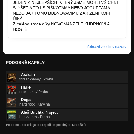
JEDEN Z NEJLEPŠÍCH, KTERÝ JSME MOHLI VŠICHNI
SLYŠET A TO I S PIŠKOTAMA NEBO JOGURTAMA
NEBO JAK TOMU BUBNOVACÍMU ZAŘÍZENÍ KOFI
ŘIKÁ.
Z celého srdce díky NOVOMANŽELÉ KUDRNOVI A
HOSTÉ
Zobrazit všechny názory
PODOBNÉ KAPELY
Arakain
thrash-heavy
/
Praha
Harlej
rock-punk
/
Praha
Doga
hard rock
/
Karviná
Aleš Brichta Project
heavy-rock
/
Praha
Podobnost se určuje podle počtu společných fanoušků.