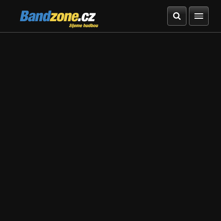
Bandzone.cz
žijeme hudbou