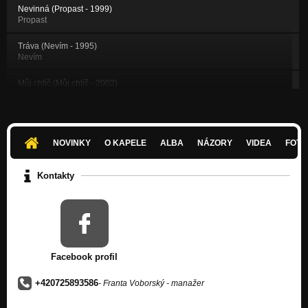
Nevinná (Propast - 1999)
Propast
Tráva (Nevím - 1995)
Nevím
Můj chtíč (Můj chtíč - 2002)
Můj chtíč
Mávej (Můj chtíč - 2002)
Můj chtíč
NOVINKY
O KAPELE
ALBA
NÁZORY
VIDEA
FOTK
Zvony (Můj chtíč - 2002)
Můj chtíč
Kontakty
Koberec (Ticho - 2001)
Ticho
Poslední chvíle (Ticho - 2001)
Ticho
Facebook profil
Korupce (Propast - 1999)
Propast
+420725893586
- Franta Voborský - manažer
Slzy (Propast - 1999)