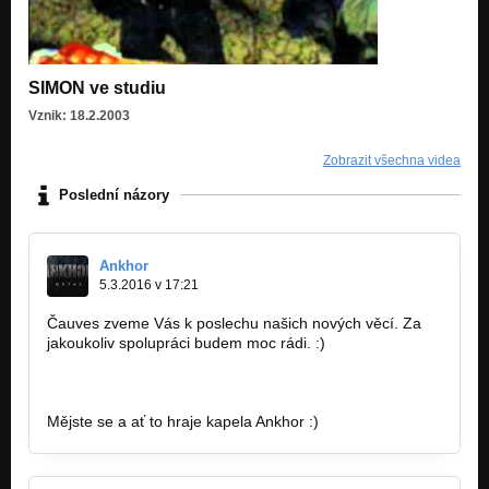
SIMON ve studiu
Vznik: 18.2.2003
Zobrazit všechna videa
Poslední názory
Ankhor
5.3.2016 v 17:21
Čauves zveme Vás k poslechu našich nových věcí. Za
jakoukoliv spolupráci budem moc rádi. :)
http://bandzone.cz/_80598
Mějste se a ať to hraje kapela Ankhor :)