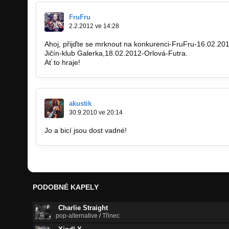
FruFru
2.2.2012 ve 14:28
Ahoj, přijďte se mrknout na konkurenci-FruFru-16.02.2
Jičín-klub Galerka,18.02.2012-Orlová-Futra.
Ať to hraje!
akustik
30.9.2010 ve 20:14
Jo a bicí jsou dost vadné!
PODOBNÉ KAPELY
Charlie Straight
pop-alternative
/
Třinec