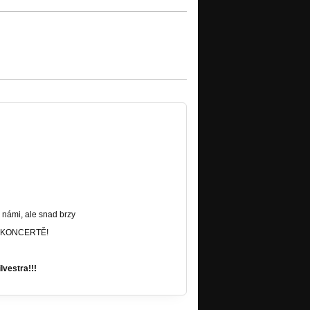
le snad brzy
Ě!
stra!!!