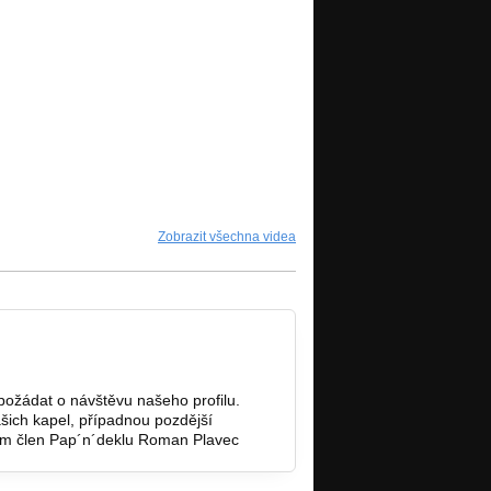
Zobrazit všechna videa
požádat o návštěvu našeho profilu.
ašich kapel, případnou pozdější
vem člen Pap´n´deklu Roman Plavec