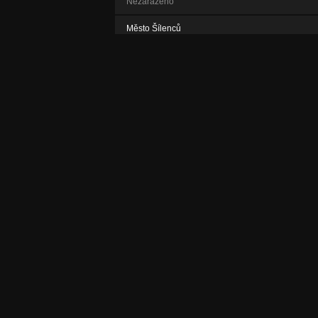
Nezařazeno
Město Šílenců
Nezařazeno
INDIÁN
Nezařazeno
Kolikrát
Nezařazeno