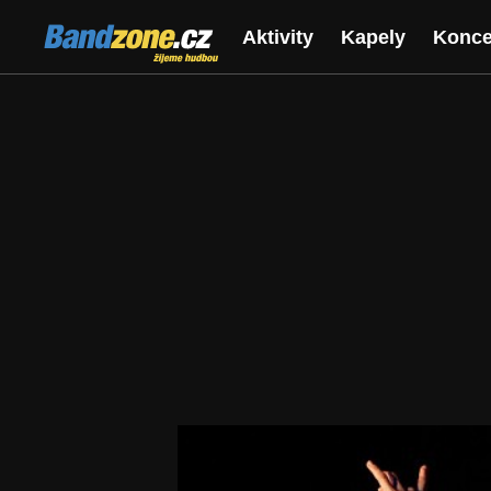
Bandzone.cz
Aktivity
Kapely
Konce
žijeme hudbou