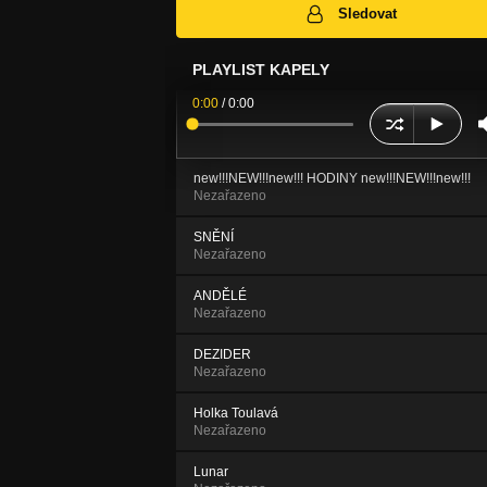
Sledovat
PLAYLIST KAPELY
0:00
/
0:00
new!!!NEW!!!new!!! HODINY new!!!NEW!!!new!!!
Nezařazeno
SNĚNÍ
Nezařazeno
ANDĚLÉ
Nezařazeno
DEZIDER
Nezařazeno
Holka Toulavá
Nezařazeno
Lunar