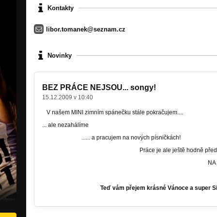
Kontakty
libor.tomanek@seznam.cz
Novinky
BEZ PRÁCE NEJSOU... songy!
15.12.2009 v 10:40
V našem MINI zimním spánečku stále pokračujem....
... ale nezahálíme
...... a pracujem na nových písničkách!
Práce je ale ještě hodně před námi, a
NA KONCERT
Teď vám přejem krásné Vánoce a super Silve