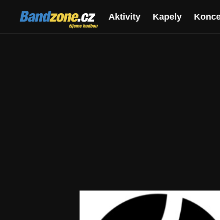
Bandzone.cz
Aktivity
Kapely
Konce
žijeme hudbou