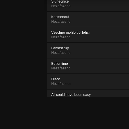
Slunečnice
Nezařazeno
Kosmonaut
Nezařazeno
Všechno mohlo být lehčí
Nezařazeno
Fantasticky
Nezařazeno
Better time
Nezařazeno
Disco
Nezařazeno
All could have been easy
Nezařazeno