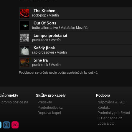
The Kitchen
rock-pop
/
Vsetín
Out Of Sorts
indie-alternative
/
Valašské Meziříčí
Lumpenproletariat
punk-rock
/
Vsetín
Každý jinak
rap-crossover
/
Vsetín
Sine Ira
punk-rock
/
Vsetín
Podobnost se určuje podle počtu společných fanoušků.
tní projekty
Služby pro kapely
Podpora
p promo pozice na
Presskity
Nápověda &
FAQ
Prodejhudbu.cz
Kontakt
Doprava kapel
Podmínky používání
O Bandzone.cz
Loga a dtp.