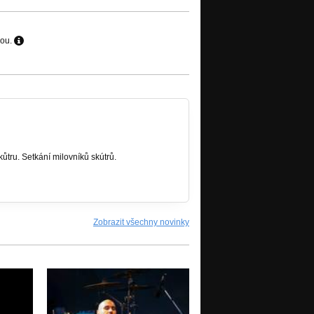
hou.
ůtru. Setkání milovníků skútrů.
Zobrazit všechny novinky