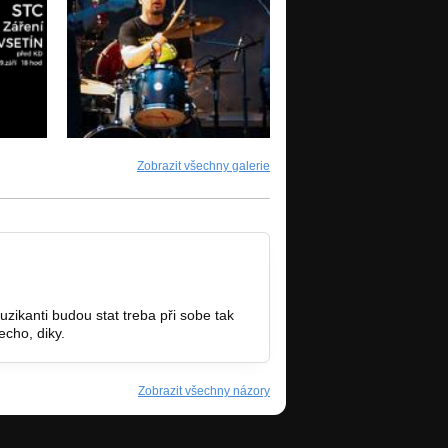
Zobrazit všechny galerie
zikanti budou stat treba při sobe tak
cho, diky.
Zobrazit všechny názory