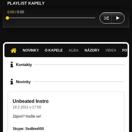
PLAYLIST KAPELY
0:00
/
0:00
NOVINKY
O KAPELE
ALBA
NÁZORY
VIDEA
FOTK
Kontakty
Novinky
Unbeated Instro
18.2.2011 v 17:56
Zájem? hlašte se!
Skype: Sedlino000