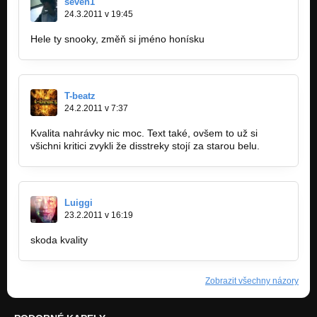
seven1
24.3.2011 v 19:45
Hele ty snooky, změň si jméno honísku
T-beatz
24.2.2011 v 7:37
Kvalita nahrávky nic moc. Text také, ovšem to už si
všichni kritici zvykli že disstreky stojí za starou belu.
Luiggi
23.2.2011 v 16:19
skoda kvality
Zobrazit všechny názory