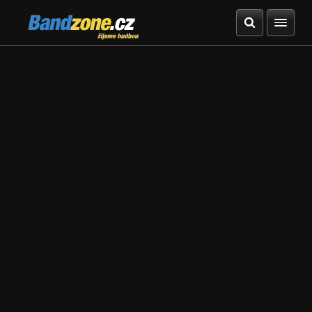
Bandzone.cz
žijeme hudbou