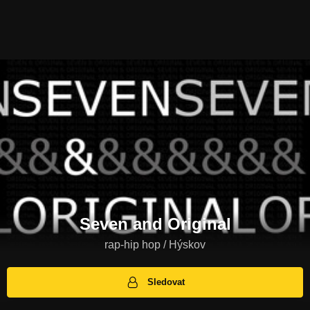
Seven and Original
rap-hip hop / Hýskov
Sledovat