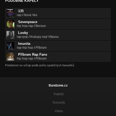
PODOBNÉ KAPELY
135
rap
/
Nová Ves
Sevenpeace
hip hop-rap
/
Beroun
Looky
rap-pop
/
Kralupy nad Vltavou
Imunita
rap-hip hop
/
Příbram
Příbram Rap Fans
hip hop-rap
/
Příbram
Podobnost se určuje podle počtu společných fanoušků.
Bandzone.cz
Kapely
Koncerty
Videa