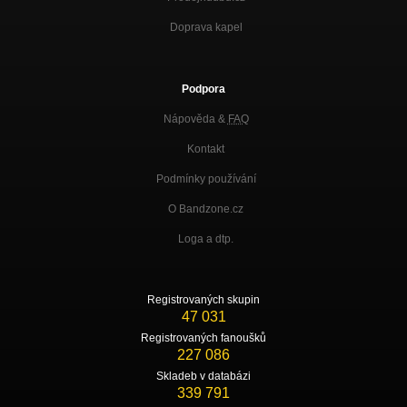
Doprava kapel
Podpora
Nápověda &
FAQ
Kontakt
Podmínky používání
O Bandzone.cz
Loga a dtp.
Registrovaných skupin
47 031
Registrovaných fanoušků
227 086
Skladeb v databázi
339 791