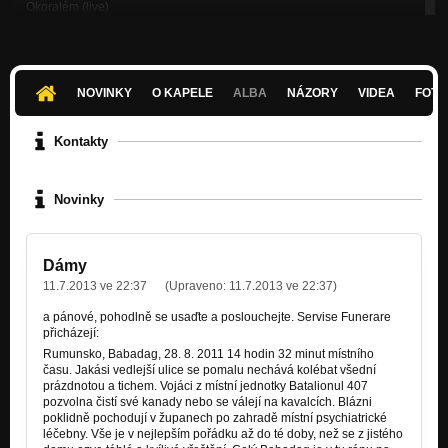
Okoralém (live)
Nezařazeno
Před smrtí (live)
Nezařazeno
NOVINKY
O KAPELE
ALBA
NÁZORY
VIDEA
FOTK
H Bomb Shelters (live)
Nezařazeno
Kontakty
Japanese Garden (live)
Nezařazeno
Novinky
Dámy
11.7.2013 ve 22:37
(Upraveno:
11.7.2013 ve 22:37
)
a pánové, pohodlně se usaďte a poslouchejte. Servise Funerare
přicházejí:
Rumunsko, Babadag, 28. 8. 2011 14 hodin 32 minut místního
času. Jakási vedlejší ulice se pomalu nechává kolébat všední
prázdnotou a tichem. Vojáci z místní jednotky Batalionul 407
pozvolna čistí své kanady nebo se válejí na kavalcích. Blázni
poklidně pochodují v županech po zahradě místní psychiatrické
léčebny. Vše je v nejlepším pořádku až do té doby, než se z jistého