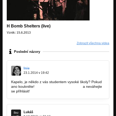
H Bomb Shelters (live)
Vznik: 15.6.2013
Zobrazit všechna videa
Poslední názory
Inie
23.1.2014 v 19:42
Kapelo, je někdo z vás studentem vysoké školy? Pokud
ano koukněte!
https://www.facebook.com…
a neváhejte
se přihlásit!
Lukáš
Bez