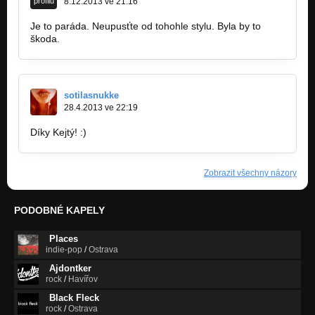
profilu
8.12.2013 ve 21:16
Je to paráda. Neupusťte od tohohle stylu. Byla by to
škoda.
sotilasnukke
28.4.2013 ve 22:19
Díky Kejtý! :)
Zobrazit všechny názory
PODOBNÉ KAPELY
Places
indie-pop
/
Ostrava
Ajdontker
rock
/
Havířov
Black Fleck
rock
/
Ostrava