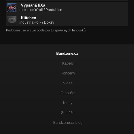
Vypsaná fiXa
rock-rock'n'roll
/
Pardubice
Kittchen
industrial-folk
/
Doksy
Podobnost se určuje podle počtu společných fanoušků.
Bandzone.cz
Kapely
Koncerty
Videa
Fanoušci
Kluby
Soutěže
Bandzone.cz blog