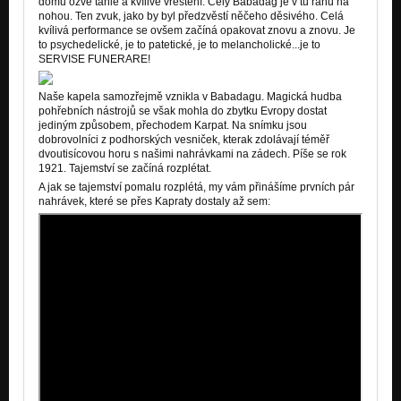
domu ozve táhlé a kvílivé vřeštění. Celý Babadag je v tu ránu na
nohou. Ten zvuk, jako by byl předzvěstí něčeho děsivého. Celá
kvílivá performance se ovšem začíná opakovat znovu a znovu. Je
to psychedelické, je to patetické, je to melancholické...je to
SERVISE FUNERARE!
Naše kapela samozřejmě vznikla v Babadagu. Magická hudba
pohřebních nástrojů se však mohla do zbytku Evropy dostat
jediným způsobem, přechodem Karpat. Na snímku jsou
dobrovolníci z podhorských vesniček, kterak zdolávají téměř
dvoutisícovou horu s našimi nahrávkami na zádech. Píše se rok
1921. Tajemství se začíná rozplétat.
A jak se tajemství pomalu rozplétá, my vám přinášíme prvních pár
nahrávek, které se přes Kapraty dostaly až sem: