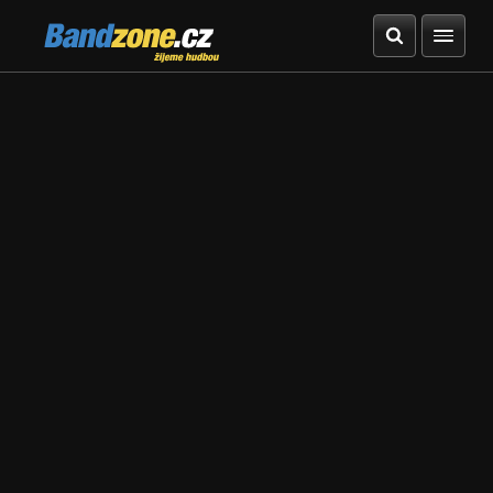
Bandzone.cz
žijeme hudbou