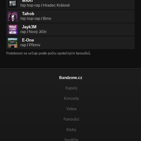
MAAT
hip hop-rap
/
Hradec Králové
Tafrob
hip hop-rap
/
Brno
Jayk3M
rap
/
Nový Jičín
E-One
rap
/
Přerov
Podobnost se určuje podle počtu společných fanoušků.
Bandzone.cz
Kapely
Koncerty
Videa
Fanoušci
Kluby
Soutěže