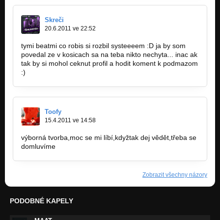
Skreči
20.6.2011 ve 22:52
tymi beatmi co robis si rozbil systeeeem :D ja by som
povedal ze v kosicach sa na teba nikto nechyta... inac ak
tak by si mohol ceknut profil a hodit koment k podmazom
:)
Toofy
15.4.2011 ve 14:58
výborná tvorba,moc se mi líbí,kdyžtak dej vědět,třeba se
domluvíme
Zobrazit všechny názory
PODOBNÉ KAPELY