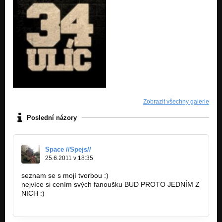
Zobrazit všechny galerie
Poslední názory
Space //Spejs//
25.6.2011 v 18:35
seznam se s mojí tvorbou :)
nejvíce si cením svých fanoušku BUD PROTO JEDNÍM Z
NICH :)