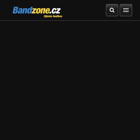
Bandzone.cz
žijeme hudbou