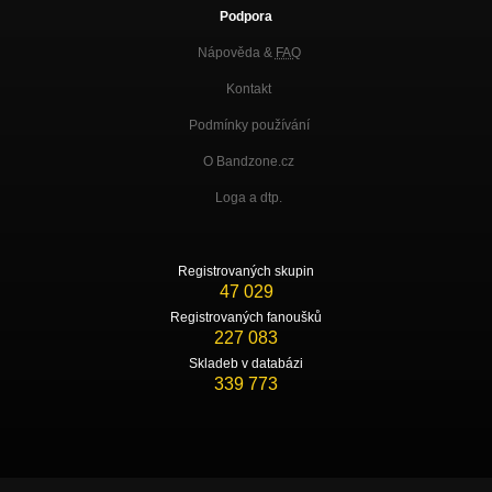
Podpora
Nápověda &
FAQ
Kontakt
Podmínky používání
O Bandzone.cz
Loga a dtp.
Registrovaných skupin
47 029
Registrovaných fanoušků
227 083
Skladeb v databázi
339 773