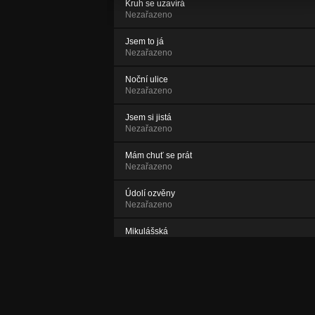
Kruh se uzavírá
Nezařazeno
Jsem to já
Nezařazeno
Noční ulice
Nezařazeno
Jsem si jistá
Nezařazeno
Mám chuť se prát
Nezařazeno
Údolí ozvěny
Nezařazeno
Mikulášská
Nezařazeno
Rock co jsme se nesešli
Nezařazeno
Nářez