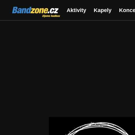
Bandzone.cz
Aktivity
Kapely
Konce
žijeme hudbou