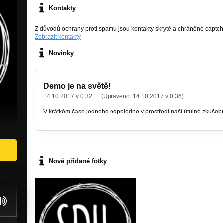
Kontakty
Z důvodů ochrany proti spamu jsou kontakty skryté a chráněné captc
Zobrazit kontakty
Novinky
Demo je na světě!
14.10.2017 v 0:32
(Upraveno:
14.10.2017 v 0:36
)
V krátkém čase jednoho odpoledne v prostředí naší útulné zkušebny
Nově přidané fotky