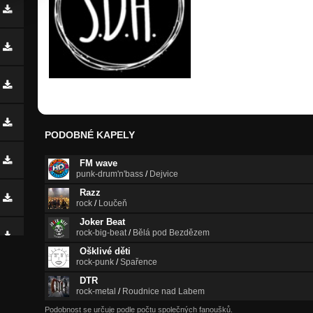
PODOBNÉ KAPELY
FM wave
punk-drum'n'bass
/
Dejvice
Razz
rock
/
Loučeň
Joker Beat
rock-big-beat
/
Bělá pod Bezdězem
Ošklivé děti
rock-punk
/
Spařence
DTR
rock-metal
/
Roudnice nad Labem
Podobnost se určuje podle počtu společných fanoušků.