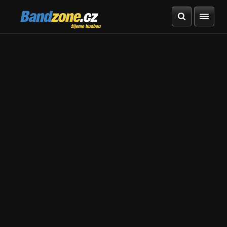
Bandzone.cz
žijeme hudbou