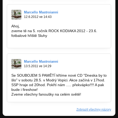
Live 2003 (S.H.A.C. - 2003)
Marcello Mastroianni
Pozor na ně
12.6.2012 ve 14:43
Promo demo 2002
Ahoj,
Krysy v temnotách
zveme tě na 5. ročník ROCK KODIAKA 2012 - 23.6.
Promo demo 2002
fotbalové hřiště Sluhy
www.rockkodiaka.cz
Zpráva
Promo demo 2002
Černá ruleta
Promo demo 2002
Marcello Mastroianni
13.5.2011 ve 14:29
Se SOUBOJEM S PAMĚTÍ křtíme nové CD "Dneska by to
šlo" v sobotu 28.5. v Modrý Vopici. Akce začíná v 17hod.
SSP hraje od 20hod. Pokřtí nám ..... překvápko!!!! A pak
bude i fireshow!
Zveme všechny fanoušky na celém světě!
Zobrazit všechny názory