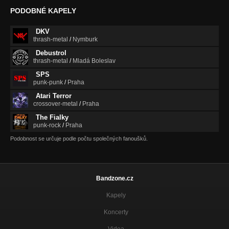
PODOBNÉ KAPELY
DKV
thrash-metal
/
Nymburk
Debustrol
thrash-metal
/
Mladá Boleslav
SPS
punk-punk
/
Praha
Atari Terror
crossover-metal
/
Praha
The Fialky
punk-rock
/
Praha
Podobnost se určuje podle počtu společných fanoušků.
Bandzone.cz
Kapely
Koncerty
Videa