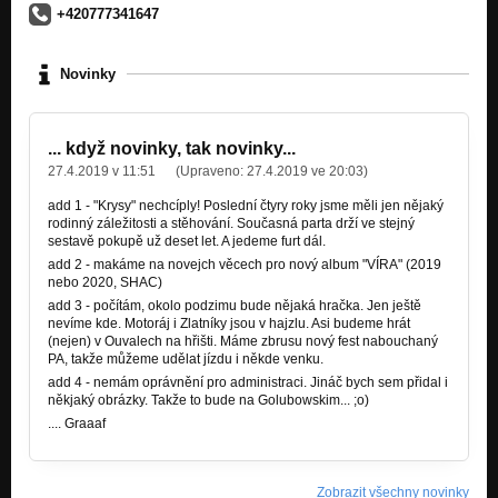
Motorová pila (Nekropolis 2004)
+420777341647
Nekropolis ( S.H.A.C. - 2005)
Opilecký stavy (Nekropolis 2004)
Novinky
Nekropolis ( S.H.A.C. - 2005)
Motorová pila (live2003)
Live 2003 (S.H.A.C. - 2003)
... když novinky, tak novinky...
27.4.2019 v 11:51
(Upraveno:
27.4.2019 ve 20:03
)
Vize (Vize 2005)
Vize (S.H.A.C. - 2005)
add 1 - "Krysy" nechcíply! Poslední čtyry roky jsme měli jen nějaký
rodinný záležitosti a stěhování. Současná parta drží ve stejný
sestavě pokupě už deset let. A jedeme furt dál.
Pak jde do tuhýho
add 2 - makáme na novejch věcech pro nový album "VÍRA" (2019
Vize (S.H.A.C. - 2005)
nebo 2020, SHAC)
add 3 - počítám, okolo podzimu bude nějaká hračka. Jen ještě
Noční můra
nevíme kde. Motoráj i Zlatníky jsou v hajzlu. Asi budeme hrát
Vize (S.H.A.C. - 2005)
(nejen) v Ouvalech na hřišti. Máme zbrusu nový fest nabouchaný
PA, takže můžeme udělat jízdu i někde venku.
Kolotoč
add 4 - nemám oprávnění pro administraci. Jináč bych sem přidal i
Vize (S.H.A.C. - 2005)
někjaký obrázky. Takže to bude na Golubowskim... ;o)
.... Graaaf
Psanec
Vize (S.H.A.C. - 2005)
Delirium
Zobrazit všechny novinky