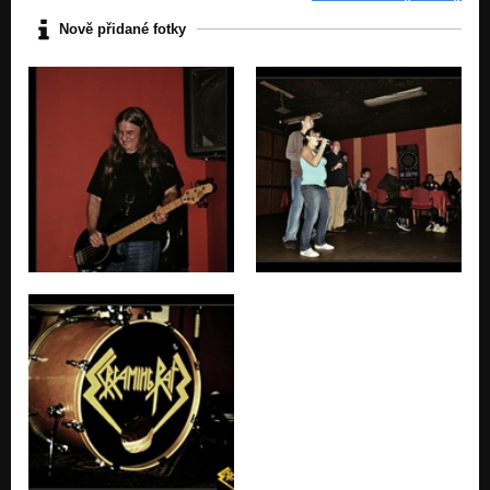
Vize (S.H.A.C. - 2005)
Nově přidané fotky
Mašina (Vize 2005)
Vize (S.H.A.C. - 2005)
Cesta slávy
Vize (S.H.A.C. - 2005)
Láska (Vize 2005)
Vize (S.H.A.C. - 2005)
Mejdan (demo 2003)
Promo demo 2003 - mini CD - soutěžní výběr 3 skladeb
Nenávist (demo 2003)
Promo demo 2003 - mini CD - soutěžní výběr 3 skladeb
Na Pánských záchodcích (demo 2003)
Promo demo 2003 - mini CD - soutěžní výběr 3 skladeb
Krysy v temnotách (live 2003)
Live 2003 (S.H.A.C. - 2003)
Nekropolis (live 2003)
Live 2003 (S.H.A.C. - 2003)