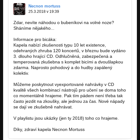
Pozor na ně (live 2003)
Necnon mortuss
Live 2003 (S.H.A.C. - 2003)
25.3.2018 v 19:39
Nepozorné pohledy (live 2003)
Zdar, nevíte náhodou o bubeníkovi na volné noze?
Live 2003 (S.H.A.C. - 2003)
Sháníme nějakého...
Zpráva (live 2003)
Informace pro bicáka:
Live 2003 (S.H.A.C. - 2003)
Kapela nabízí zkušenosti typu 10 let existence,
odehraných zhruba 120 koncertů, v březnu bude vydáno
Balada o psí válce (live 2003)
3. dlouho hrající CD. Odhlučněná, zabezpečená a
Live 2003 (S.H.A.C. - 2003)
temperovaná zkušebna s komplet bicími a dvoušlapkou
zdarma. Naprosto pohodový a do hudby zapálený
Někdy (live 2003)
kolektiv.
Live 2003 (S.H.A.C. - 2003)
Můžeme poskytnout vyexportované nahrávky v CD
Opilecký stavy (live 2003)
kvalitě všech kombinací nástrojů pro učení se doma toho
Live 2003 (S.H.A.C. - 2003)
co momentálně hrajeme. Pak tím pádem není třeba tak
často jezdit na zkoušky, ale jednou za čas. Nové nápady
Je ještě mladá (live 2003)
se dají ve zkušebně nahrávat.
Live 2003 (S.H.A.C. - 2003)
V playlistu jsou ukázky (jen ty 2018) toho co hrajeme.
Nenávist (live 2003)
Live 2003 (S.H.A.C. - 2003)
Díky, zdraví kapela Necnon Mortuss
Na pánských (live 2003)