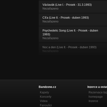
Václavák (Live I. - Prosek - 31.3.1993)
Nezařazeno
Cíťa (Live II. - Prosek - duben 1993)
Nezařazeno
Psychedelic Song (Live II. - Prosek - duben
1993)
Nezařazeno
Noc a den (Live II. - Prosek - duben 1993)
Nezařazeno
Sněhuláci (Live III. - Prosek - květen 1993)
Nezařazeno
Soumrak (Live III. - Prosek - květen 1993)
Nezařazeno
Bůh (Live III. - Prosek - květen 1993)
Bandzone.cz
Inzerce a osta
Nezařazeno
Kapely
Rezervace to
Koncerty
homepage
Nikomu (Live IV. - Petynka - podzim 1993)
Videa
Inzerce
Nezařazeno
Fanoušci