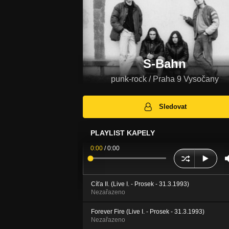
S-Bahn
punk-rock / Praha 9 Vysočany
Sledovat
PLAYLIST KAPELY
0:00
/
0:00
Cíťa II. (Live I. - Prosek - 31.3.1993)
Nezařazeno
Forever Fire (Live I. - Prosek - 31.3.1993)
Nezařazeno