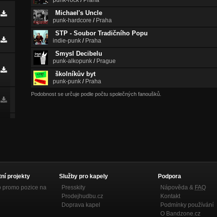
punk-rock
/
Praha
Michael's Uncle
punk-hardcore
/
Praha
STP - Soubor Tradičního Popu
indie-punk
/
Praha
Smysl Decibelu
punk-alkopunk
/
Prague
školníkův byt
punk-punk
/
Praha
Podobnost se určuje podle počtu společných fanoušků.
tní projekty
Služby pro kapely
Podpora
p promo pozice na
Presskity
Nápověda &
FAQ
Prodejhudbu.cz
Kontakt
Doprava kapel
Podmínky používání
O Bandzone.cz