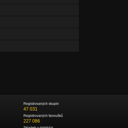
Registrovaných skupin
47 031
Registrovaných fanoušků
227 086
Skladeb v databázi