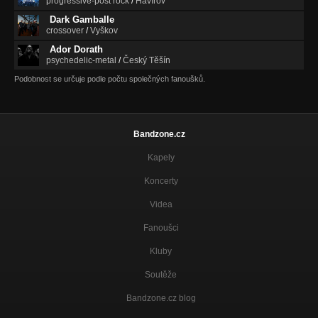
progressive-post rock
/
Havířov
Dark Gamballe
crossover
/
Vyškov
Ador Dorath
psychedelic-metal
/
Český Těšín
Podobnost se určuje podle počtu společných fanoušků.
Bandzone.cz
Kapely
Koncerty
Videa
Fanoušci
Kluby
Soutěže
Bandzone.cz blog