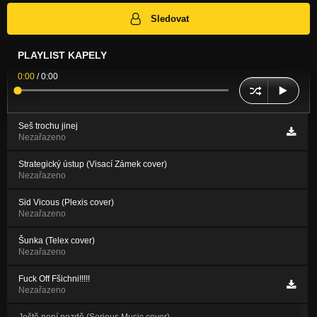
Sledovat
PLAYLIST KAPELY
0:00
/
0:00
Seš trochu jinej
Nezařazeno
Strategický ústup (Visací Zámek cover)
Nezařazeno
Sid Vicous (Plexis cover)
Nezařazeno
Šunka (Telex cover)
Nezařazeno
Fuck Off Fšichni!!!!!
Nezařazeno
Ještě není pozdě (Serious Music cover)