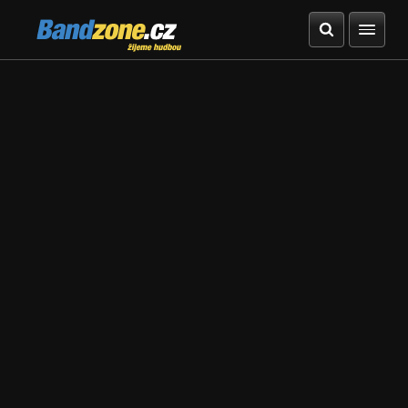
Bandzone.cz
žijeme hudbou