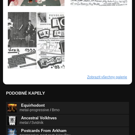
Zobrazit všechny galerie
PODOBNÉ KAPELY
Equirhodont
metal-progressive
/
Brno
Ancestral Volkhves
metal
/
Svidník
Postcards From Arkham