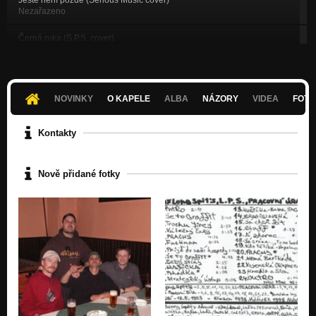
Nezařazeno
Černá ruka (S.P.S. cover)
Nezařazeno
Já chci žít (Serious Music cover)
Nezařazeno
NOVINKY
O KAPELE
ALBA
NÁZORY
VIDEA
FOTK
Justina (XIII.Století cover)
Nezařazeno
Kontakty
Přijď do naší hospody (S.P.S. cover)
Nezařazeno
Nově přidané fotky