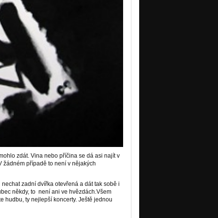
ohlo zdát. Vina nebo příčina se dá asi najít v
 V žádném případě to není v nějakých
nechat zadní dvířka otevřená a dát tak sobě i
 vůbec někdy, to není ani ve hvězdách.Všem
 hudbu, ty nejlepší koncerty. Ještě jednou