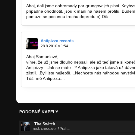
Ahoj, dali jsme dohromady par grungovejch pisni. Kdybyst
pripadne ohodnotit, jsou k mani na nasem profilu. Budeme
pomuze se posunou trochu dopredu:o) Dik
Antipizza records
28.8.2010 v 1:54
Ahoj Samuelové,
víme, že už jsme dlouho nepsali, ale až teď jsme si konečn
Antipizzy....Jak se máte...? Antipizza jako taková už dávn
zjistili...Byli jste nejlepší....Nechcete nás náhodou navšt
Těší mě Antipizza....
PODOBNÉ KAPELY
The.Switch
rock-crossover
/
Praha