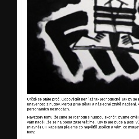
Určitě se ptáte proč. Odpovědět není až tak jednoduché, jak by se m
unavenosti z hudby, kterou jsme dělali a následné ztrátě nadšení.
personálních neshodách.
Navzdory tomu, že jsme se rozhodli s hudbou skončit, bysme chtěli 
vám naději, že se na podia zase vrátíme. Kdy to ale bude a jestli
(hlavně) UH kapelám přejeme co největší úspěch a vám, co milujete
tedy: