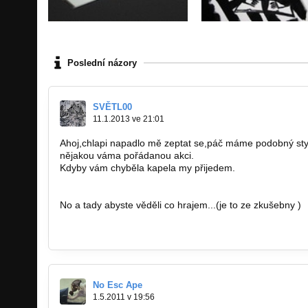
Poslední názory
SVĚTL00
11.1.2013 ve 21:01
Ahoj,chlapi napadlo mě zeptat se,páč máme podobný styl j
nějakou váma pořádanou akci.
Kdyby vám chyběla kapela my přijedem.
No a tady abyste věděli co hrajem...(je to ze zkušebny )
http://bandzone.cz/jadro
No Esc Ape
1.5.2011 v 19:56