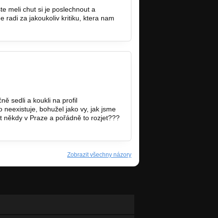
e meli chut si je poslechnout a
 radi za jakoukoliv kritiku, ktera nam
ě sedli a koukli na profil
o neexistuje, bohužel jako vy, jak jsme
ívit někdy v Praze a pořádně to rozjet???
Zobrazit všechny názory