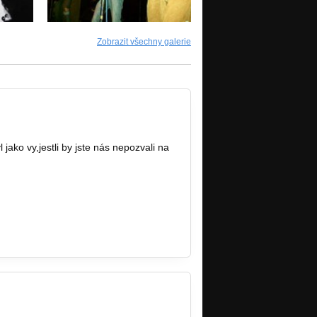
Zobrazit všechny galerie
ako vy,jestli by jste nás nepozvali na