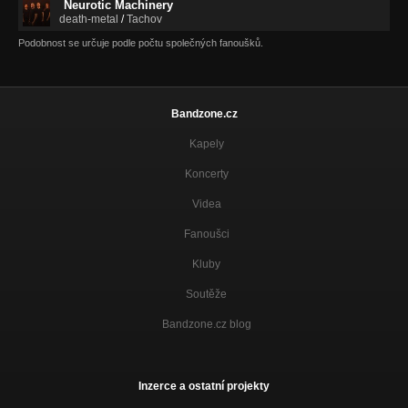
Neurotic Machinery
death-metal
/
Tachov
Podobnost se určuje podle počtu společných fanoušků.
Bandzone.cz
Kapely
Koncerty
Videa
Fanoušci
Kluby
Soutěže
Bandzone.cz blog
Inzerce a ostatní projekty