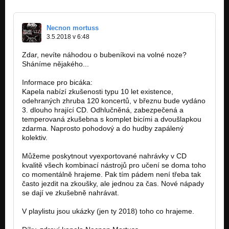
Necnon mortuss
3.5.2018 v 6:48
Zdar, nevíte náhodou o bubeníkovi na volné noze?
Sháníme nějakého...
Informace pro bicáka:
Kapela nabízí zkušenosti typu 10 let existence,
odehraných zhruba 120 koncertů, v březnu bude vydáno
3. dlouho hrající CD. Odhlučněná, zabezpečená a
temperovaná zkušebna s komplet bicími a dvoušlapkou
zdarma. Naprosto pohodový a do hudby zapálený
kolektiv.
Můžeme poskytnout vyexportované nahrávky v CD
kvalitě všech kombinací nástrojů pro učení se doma toho
co momentálně hrajeme. Pak tím pádem není třeba tak
často jezdit na zkoušky, ale jednou za čas. Nové nápady
se dají ve zkušebně nahrávat.
V playlistu jsou ukázky (jen ty 2018) toho co hrajeme.