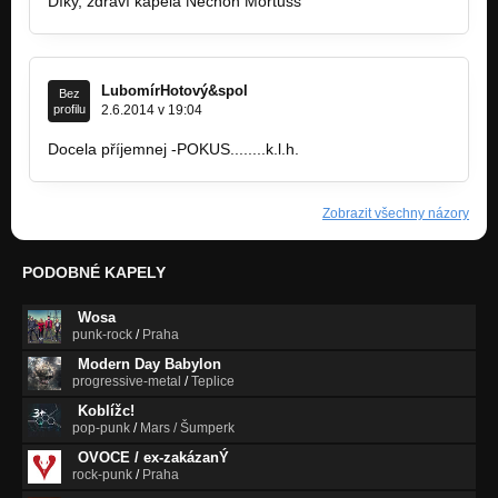
Díky, zdraví kapela Necnon Mortuss
LubomírHotový&spol
Bez
profilu
2.6.2014 v 19:04
Docela příjemnej -POKUS........k.l.h.
Zobrazit všechny názory
PODOBNÉ KAPELY
Wosa
punk-rock
/
Praha
Modern Day Babylon
progressive-metal
/
Teplice
Koblížc!
pop-punk
/
Mars / Šumperk
OVOCE / ex-zakázanÝ
rock-punk
/
Praha