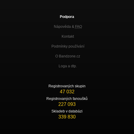
Podpora
Nápověda &
FAQ
Kontakt
Podmínky používání
O Bandzone.cz
Loga a dtp.
Registrovaných skupin
47 032
Registrovaných fanoušků
227 093
Skladeb v databázi
339 830