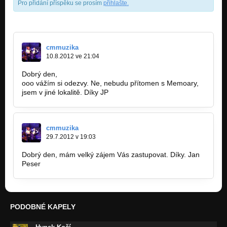
Pro přidání příspěku se prosím
přihlašte
.
Mothers Day (2014)
Nezařazeno
Somewhere Inbetween (2014)
Nezařazeno
cmmuzika
10.8.2012 ve 21:04
Me & Nothing At All (2014)
Nezařazeno
Dobrý den,
ooo vážím si odezvy. Ne, nebudu přítomen s Memoary,
jsem v jiné lokalitě. Díky JP
Stories and Secrets (2012)
Nezařazeno
CKL (2012)
cmmuzika
Nezařazeno
29.7.2012 v 19:03
Somewhere Inbetween (2011)
Dobrý den, mám velký zájem Vás zastupovat. Díky. Jan
Nezařazeno
Peser
Last Day With You (2011)
Nezařazeno
Small Words(2011)
PODOBNÉ KAPELY
Nezařazeno