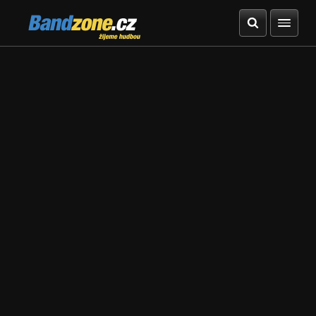
Bandzone.cz
žijeme hudbou