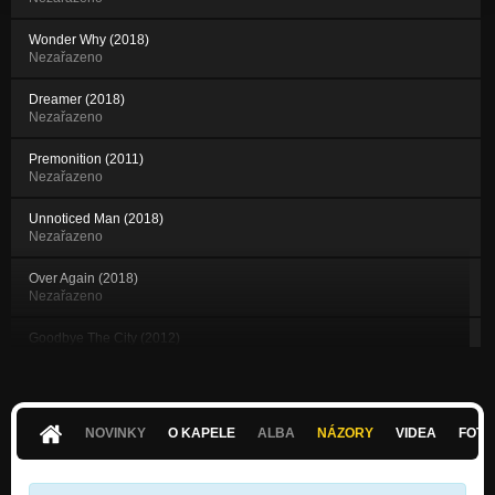
Wonder Why (2018)
Nezařazeno
Dreamer (2018)
Nezařazeno
Premonition (2011)
Nezařazeno
Unnoticed Man (2018)
Nezařazeno
Over Again (2018)
Nezařazeno
Goodbye The City (2012)
Nezařazeno
Lost Ticket (2018)
Nezařazeno
NOVINKY
O KAPELE
ALBA
NÁZORY
VIDEA
FOTK
Tough World (2014)
Nezařazeno