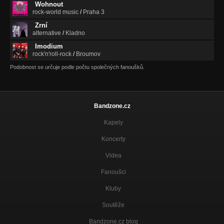
Wohnout
rock-world music
/
Praha 3
Dolů - Sabina Ludányiová (CD Nahá 2015)
Nahá
Zrní
alternative
/
Kladno
Ty a Já - Sabina Ludányiová (CD Nahá 2015)
Imodium
Nahá
rock'n'roll-rock
/
Broumov
Podobnost se určuje podle počtu společných fanoušků.
Vrátila ses - Sabina Ludányiová (CD Nahá 2015)
Nahá
Dostat se z toho (acoustic)
Nezařazeno
Bandzone.cz
Kapely
Koncerty
Videa
Fanoušci
Kluby
Soutěže
Bandzone.cz blog