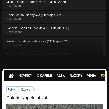
Maják - Sabina Ludányiová (CD Maják 2020)
Nezařazeno
Písek Sabina Ludányiová (CD Maják 2020)
Nezařazeno
Ponorka - Sabina Ludányiová (CD Maják 2020)
Nezařazeno
Poslední - Sabina Ludányiová (CD Maják 2020)
Nezařazeno
Tajemství - Sabina Ludányiová (CD Maják 2020)
Nezařazeno
Ke dnu - Sabina Ludányiová (CD Maják 2020)
Nezařazeno
NOVINKY
O KAPELE
ALBA
NÁZORY
VIDEA
FOTK
Výbuch - Sabina Ludányiová (CD Maják 2020)
Nezařazeno
Fotky
Kapela
Způsob - Sabina Ludányiová (CD Maják 2020)
Galerie Kapela: 4 z 4
Nezařazeno
Ke dnu II - Sabina Ludányiová (CD Maják 2020)