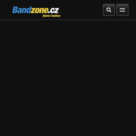
Bandzone.cz
žijeme hudbou