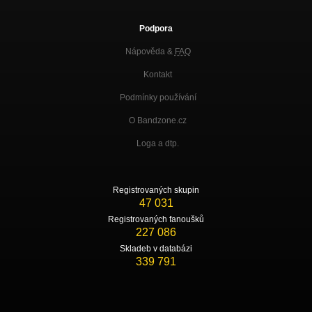
Podpora
Nápověda &
FAQ
Kontakt
Podmínky používání
O Bandzone.cz
Loga a dtp.
Registrovaných skupin
47 031
Registrovaných fanoušků
227 086
Skladeb v databázi
339 791