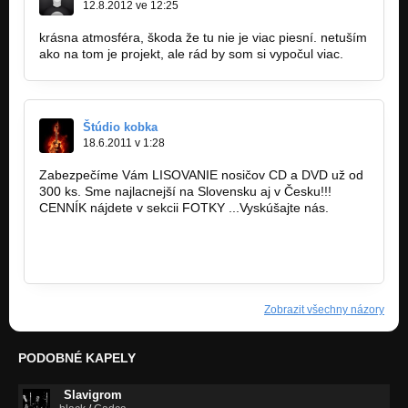
12.8.2012 ve 12:25
krásna atmosféra, škoda že tu nie je viac piesní. netuším
ako na tom je projekt, ale rád by som si vypočul viac.
Štúdio kobka
18.6.2011 v 1:28
Zabezpečíme Vám LISOVANIE nosičov CD a DVD už od
300 ks. Sme najlacnejší na Slovensku aj v Česku!!!
CENNÍK nájdete v sekcii FOTKY ...Vyskúšajte nás.
Zobrazit všechny názory
PODOBNÉ KAPELY
Slavigrom