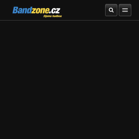
Bandzone.cz
žijeme hudbou