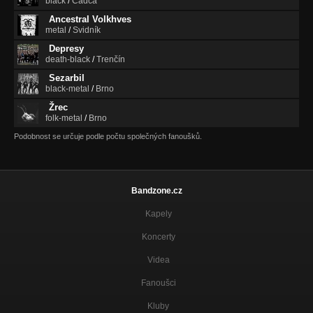
black
/
Cadca
Ancestral Volkhves
metal
/
Svidník
Depresy
death-black
/
Trenčín
Sezarbil
black-metal
/
Brno
Žrec
folk-metal
/
Brno
Podobnost se určuje podle počtu společných fanoušků.
Bandzone.cz
Kapely
Koncerty
Videa
Fanoušci
Kluby