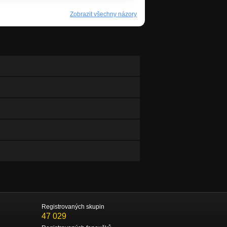
Zobrazit všechny názory
Registrovaných skupin
47 029