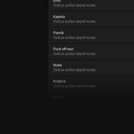
Emo
Svět je pořád stejně krutej
Kapela
Svět je pořád stejně krutej
Parník
Svět je pořád stejně krutej
Fuck off nazi
Svět je pořád stejně krutej
Nuke
Svět je pořád stejně krutej
Krabice
Svět je pořád stejně krutej
Mačeta
Svět je pořád stejně krutej
Nemejou si ruce
Svět je pořád stejně krutej
Do poga