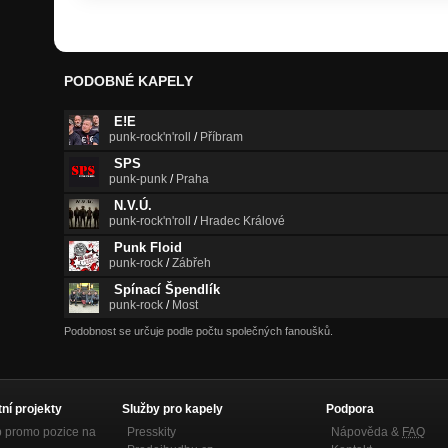
PODOBNÉ KAPELY
E!E
punk-rock'n'roll
/
Příbram
SPS
punk-punk
/
Praha
N.V.Ú.
punk-rock'n'roll
/
Hradec Králové
Punk Floid
punk-rock
/
Zábřeh
Spínací Špendlík
punk-rock
/
Most
Podobnost se určuje podle počtu společných fanoušků.
tní projekty
Služby pro kapely
Podpora
p promo pozice na
Presskity
Nápověda &
FAQ